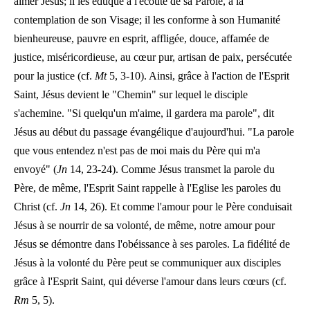
aimer Jésus; il les éduque à l'écoute de sa Parole, à la
contemplation de son Visage; il les conforme à son Humanité
bienheureuse, pauvre en esprit, affligée, douce, affamée de
justice, miséricordieuse, au cœur pur, artisan de paix, persécutée
pour la justice (cf.
Mt
5, 3-10). Ainsi, grâce à l'action de l'Esprit
Saint, Jésus devient le "Chemin" sur lequel le disciple
s'achemine. "Si quelqu'un m'aime, il gardera ma parole", dit
Jésus au début du passage évangélique d'aujourd'hui. "La parole
que vous entendez n'est pas de moi mais du Père qui m'a
envoyé" (
Jn
14, 23-24). Comme Jésus transmet la parole du
Père, de même, l'Esprit Saint rappelle à l'Eglise les paroles du
Christ (cf.
Jn
14, 26). Et comme l'amour pour le Père conduisait
Jésus à se nourrir de sa volonté, de même, notre amour pour
Jésus se démontre dans l'obéissance à ses paroles. La fidélité de
Jésus à la volonté du Père peut se communiquer aux disciples
grâce à l'Esprit Saint, qui déverse l'amour dans leurs cœurs (cf.
Rm
5, 5).