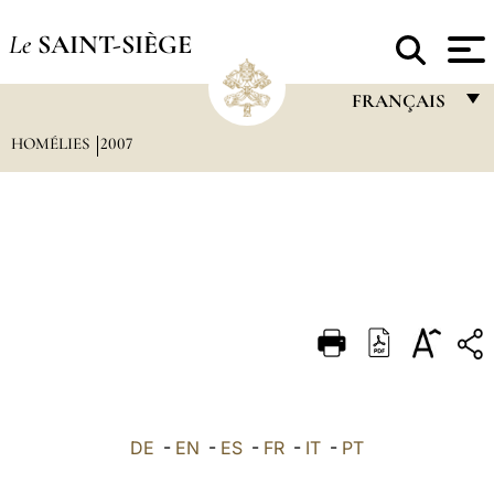
Le
SAINT-SIÈGE
FRANÇAIS
HOMÉLIES
2007
FRANÇAIS
ENGLISH
ITALIANO
PORTUGUÊS
ESPAÑOL
DEUTSCH
POLSKI
العربيّة
DE
-
EN
-
ES
-
FR
-
IT
-
PT
中文