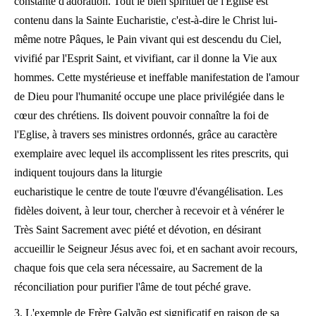
constante d'adoration. Tout le bien spirituel de l'Eglise est
contenu dans la Sainte Eucharistie, c'est-à-dire le Christ lui-
même notre Pâques, le Pain vivant qui est descendu du Ciel,
vivifié par l'Esprit Saint, et vivifiant, car il donne la Vie aux
hommes. Cette mystérieuse et ineffable manifestation de l'amour
de Dieu pour l'humanité occupe une place privilégiée dans le
cœur des chrétiens. Ils doivent pouvoir connaître la foi de
l'Eglise, à travers ses ministres ordonnés, grâce au caractère
exemplaire avec lequel ils accomplissent les rites prescrits, qui
indiquent toujours dans la liturgie
eucharistique le centre de toute l'œuvre d'évangélisation. Les
fidèles doivent, à leur tour, chercher à recevoir et à vénérer le
Très Saint Sacrement avec piété et dévotion, en désirant
accueillir le Seigneur Jésus avec foi, et en sachant avoir recours,
chaque fois que cela sera nécessaire, au Sacrement de la
réconciliation pour purifier l'âme de tout péché grave.
3. L'exemple de Frère Galvão est significatif en raison de sa