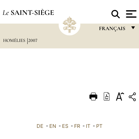
Le
SAINT-SIÈGE
FRANÇAIS
HOMÉLIES
2007
FRANÇAIS
ENGLISH
ITALIANO
PORTUGUÊS
ESPAÑOL
DEUTSCH
POLSKI
العربيّة
DE
-
EN
-
ES
-
FR
-
IT
-
PT
中文