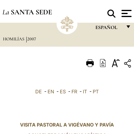
La
SANTA SEDE
ESPAÑOL
HOMILÍAS
2007
FRANÇAIS
ENGLISH
ITALIANO
PORTUGUÊS
ESPAÑOL
DE
-
EN
-
ES
-
FR
-
IT
-
PT
DEUTSCH
POLSKI
العربيّة
VISITA PASTORAL A VIGÉVANO Y PAVÍA
中文