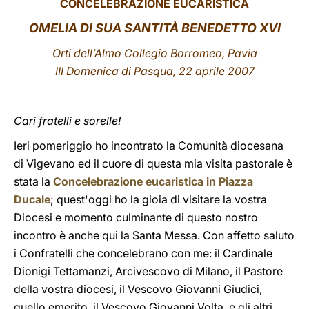
CONCELEBRAZIONE EUCARISTICA
LATINE
OMELIA DI SUA SANTITÀ BENEDETTO XVI
Orti dell’Almo Collegio Borromeo, Pavia
III Domenica di Pasqua, 22 aprile 2007
Cari fratelli e sorelle!
Ieri pomeriggio ho incontrato la Comunità diocesana
di Vigevano ed il cuore di questa mia visita pastorale è
stata la
Concelebrazione eucaristica in Piazza
Ducale
; quest'oggi ho la gioia di visitare la vostra
Diocesi e momento culminante di questo nostro
incontro è anche qui la Santa Messa. Con affetto saluto
i Confratelli che concelebrano con me: il Cardinale
Dionigi Tettamanzi, Arcivescovo di Milano, il Pastore
della vostra diocesi, il Vescovo Giovanni Giudici,
quello emerito, il Vescovo Giovanni Volta, e gli altri