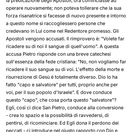
la predicazione degli Apostoli, ora cominciasse ad
operare nuovamente; non poteva tollerare che la sua
forza risanatrice si facesse di nuovo presente e intorno
a questo nome si raccogliessero persone che
credevano in Lui come nel Redentore promesso. Gli
Apostoli vengono accusati. Il rimprovero è: "Volete far
ricadere su di noi il sangue di quell'uomo". A questa
accusa Pietro risponde con una breve catechesi
sull'essenza della fede cristiana: "No, non vogliamo far
ricadere il suo sangue su di voi. L'effetto della morte e
risurrezione di Gesù è totalmente diverso. Dio lo ha
fatto "capo e salvatore" per tutti, proprio anche per
voi, per il suo popolo d'Israele". E dove conduce
questo "capo", che cosa porta questo "salvatore"?
Egli, così ci dice San Pietro, conduce alla conversione
- crea lo spazio e la possibilità di ravvedersi, di
pentirsi, di ricominciare. Ed Egli dona il perdono dei
peccati - ci introduce nel giusto rapporto con Dio e