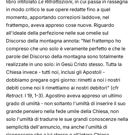
libro intitolato
Le Ritrattazioni
, in cui passa in rassegna
in modo critico le sue opere redatte fino a quel
momento, apportando correzioni laddove, nel
frattempo, aveva appreso cose nuove. Riguardo
all'ideale della perfezione nelle sue omelie sul
Discorso della montagna annota: "Nel frattempo ho
compreso che uno solo è veramente perfetto e che le
parole del Discorso della montagna sono totalmente
realizzate in uno solo: in Gesù Cristo stesso. Tutta la
Chiesa invece - tutti noi, inclusi gli Apostoli -
dobbiamo pregare ogni giorno: rimetti a noi i nostri
debiti come noi li rimettiamo ai nostri debitori" (cfr
Retract
. I 19, 1-3). Agostino aveva appreso un ultimo
grado di umiltà - non soltanto l'umiltà di inserire il suo
grande pensiero nella fede umile della Chiesa, non
solo l'umiltà di tradurre le sue grandi conoscenze nella
semplicità dell'annuncio, ma anche l'umiltà di
riconoscere che a lui stesso e all'intera Chiesa