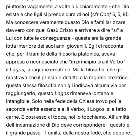
piuttosto vagamente, a volte più chiaramente - che Dio
esiste e che Egli si prende cura di noi (cfr
Conf
6, 5, 8).
Ma conoscere veramente questo Dio e familiarizzare
davvero con quel Gesù Cristo e arrivare a dire "sì" a
Lui con tutte le conseguenze - questa era la grande
lotta interiore dei suoi anni giovanili. Egli ci racconta
che, per il tramite della filosofia platonica, aveva
appreso e riconosciuto che "in principio era il Verbo" -
il
Logos
, la ragione creatrice. Ma la filosofia, che gli
mostrava che il principio di tutto è la ragione creatrice,
questa stessa filosofia non gli indicava alcuna via per
raggiungerlo; questo
Logos
rimaneva lontano e
intangibile. Solo nella fede della Chiesa trovò poi la
seconda verità essenziale: il Verbo, il Logos, si è fatto
carne. E così esso ci tocca, noi lo tocchiamo. All'umiltà
dell'incarnazione di Dio deve corrispondere - questo è
il grande passo - l'umiltà della nostra fede, che depone