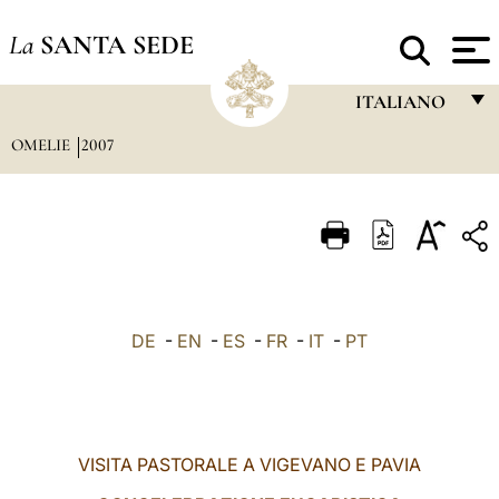
La
SANTA SEDE
ITALIANO
OMELIE
2007
FRANÇAIS
ENGLISH
ITALIANO
PORTUGUÊS
ESPAÑOL
DE
-
EN
-
ES
-
FR
-
IT
-
PT
DEUTSCH
POLSKI
العربيّة
VISITA PASTORALE A VIGEVANO E PAVIA
中文