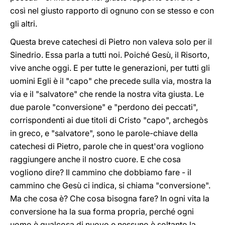
così nel giusto rapporto di ognuno con se stesso e con
gli altri.
Questa breve catechesi di Pietro non valeva solo per il
Sinedrio. Essa parla a tutti noi. Poiché Gesù, il Risorto,
vive anche oggi. E per tutte le generazioni, per tutti gli
uomini Egli è il "capo" che precede sulla via, mostra la
via e il "salvatore" che rende la nostra vita giusta. Le
due parole "conversione" e "perdono dei peccati",
corrispondenti ai due titoli di Cristo "capo", archegòs
in greco, e "salvatore", sono le parole-chiave della
catechesi di Pietro, parole che in quest'ora vogliono
raggiungere anche il nostro cuore. E che cosa
vogliono dire? Il cammino che dobbiamo fare - il
cammino che Gesù ci indica, si chiama "conversione".
Ma che cosa è? Che cosa bisogna fare? In ogni vita la
conversione ha la sua forma propria, perché ogni
uomo è qualcosa di nuovo e nessuno è soltanto la