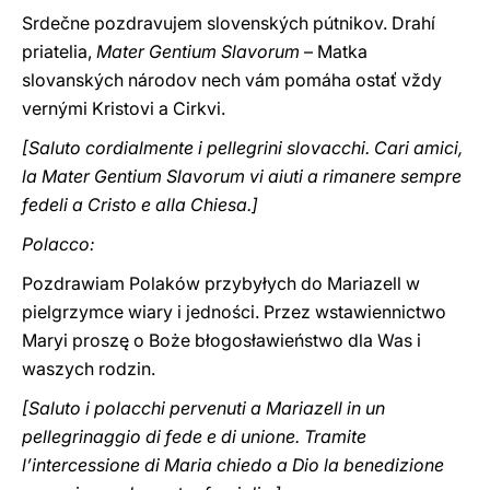
Srdečne pozdravujem slovenských pútnikov. Drahí
priatelia,
Mater Gentium Slavorum
– Matka
slovanských národov nech vám pomáha ostať vždy
vernými Kristovi a Cirkvi.
[Saluto cordialmente i pellegrini slovacchi. Cari amici,
la Mater Gentium Slavorum vi aiuti a rimanere sempre
fedeli a Cristo e alla Chiesa.]
Polacco:
Pozdrawiam Polaków przybyłych do Mariazell w
pielgrzymce wiary i jedności. Przez wstawiennictwo
Maryi proszę o Boże błogosławieństwo dla Was i
waszych rodzin.
[Saluto i polacchi pervenuti a Mariazell in un
pellegrinaggio di fede e di unione. Tramite
l’intercessione di Maria chiedo a Dio la benedizione