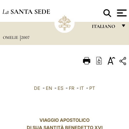
La
SANTA SEDE
ITALIANO
OMELIE
2007
FRANÇAIS
ENGLISH
ITALIANO
PORTUGUÊS
ESPAÑOL
DE
-
EN
-
ES
-
FR
-
IT
-
PT
DEUTSCH
POLSKI
العربيّة
VIAGGIO APOSTOLICO
DI SUA SANTITÀ BENEDETTO XVI
中文