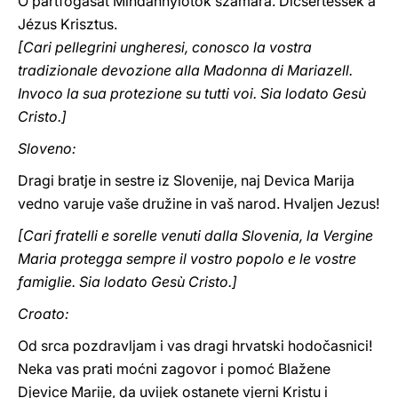
Ő pártfogását Mindannyiotok számára. Dicsértessék a
Jézus Krisztus.
[Cari pellegrini ungheresi, conosco la vostra
tradizionale devozione alla Madonna di Mariazell.
Invoco la sua protezione su tutti voi. Sia lodato Gesù
Cristo.]
Sloveno:
Dragi bratje in sestre iz Slovenije, naj Devica Marija
vedno varuje vaše družine in vaš narod. Hvaljen Jezus!
[Cari fratelli e sorelle venuti dalla Slovenia, la Vergine
Maria protegga sempre il vostro popolo e le vostre
famiglie. Sia lodato Gesù Cristo.]
Croato:
Od srca pozdravljam i vas dragi hrvatski hodočasnici!
Neka vas prati moćni zagovor i pomoć Blažene
Djevice Marije, da uvijek ostanete vjerni Kristu i