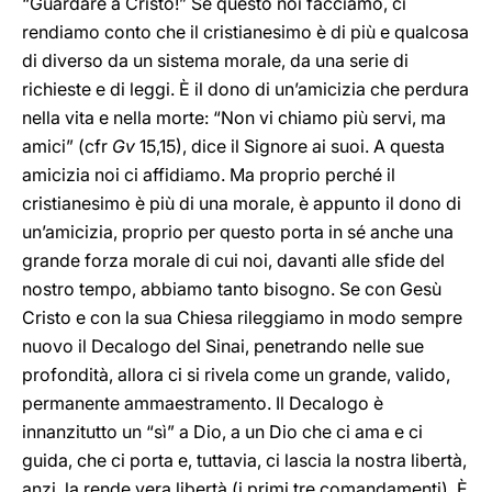
“Guardare a Cristo!” Se questo noi facciamo, ci
rendiamo conto che il cristianesimo è di più e qualcosa
di diverso da un sistema morale, da una serie di
richieste e di leggi. È il dono di un’amicizia che perdura
nella vita e nella morte: “Non vi chiamo più servi, ma
amici” (cfr
Gv
15,15), dice il Signore ai suoi. A questa
amicizia noi ci affidiamo. Ma proprio perché il
cristianesimo è più di una morale, è appunto il dono di
un’amicizia, proprio per questo porta in sé anche una
grande forza morale di cui noi, davanti alle sfide del
nostro tempo, abbiamo tanto bisogno. Se con Gesù
Cristo e con la sua Chiesa rileggiamo in modo sempre
nuovo il Decalogo del Sinai, penetrando nelle sue
profondità, allora ci si rivela come un grande, valido,
permanente ammaestramento. Il Decalogo è
innanzitutto un “sì” a Dio, a un Dio che ci ama e ci
guida, che ci porta e, tuttavia, ci lascia la nostra libertà,
anzi, la rende vera libertà (i primi tre comandamenti). È