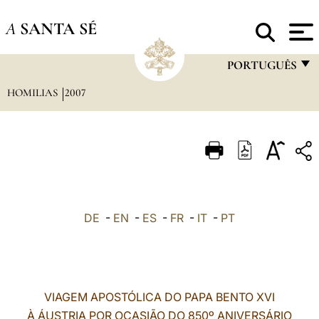
A
SANTA SÉ
PORTUGUÊS
HOMILIAS
2007
FRANÇAIS
ENGLISH
ITALIANO
PORTUGUÊS
ESPAÑOL
DE
-
EN
-
ES
-
FR
-
IT
-
PT
DEUTSCH
POLSKI
العربيّة
VIAGEM APOSTÓLICA DO PAPA BENTO XVI
À ÁUSTRIA POR OCASIÃO DO 850º ANIVERSÁRIO
中文