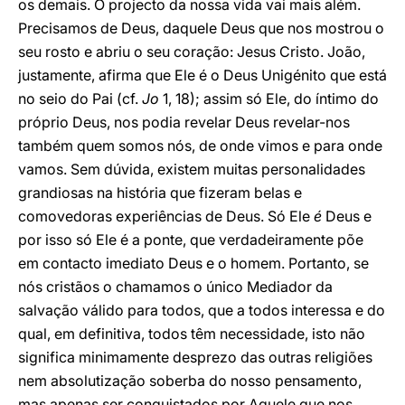
os demais. O projecto da nossa vida vai mais além.
Precisamos de Deus, daquele Deus que nos mostrou o
seu rosto e abriu o seu coração: Jesus Cristo. João,
justamente, afirma que Ele é o Deus Unigénito que está
no seio do Pai (cf.
Jo
1, 18); assim só Ele, do íntimo do
próprio Deus, nos podia revelar Deus revelar-nos
também quem somos nós, de onde vimos e para onde
vamos. Sem dúvida, existem muitas personalidades
grandiosas na história que fizeram belas e
comovedoras experiências de Deus. Só Ele
é
Deus e
por isso só Ele é a ponte, que verdadeiramente põe
em contacto imediato Deus e o homem. Portanto, se
nós cristãos o chamamos o único Mediador da
salvação válido para todos, que a todos interessa e do
qual, em definitiva, todos têm necessidade, isto não
significa minimamente desprezo das outras religiões
nem absolutização soberba do nosso pensamento,
mas apenas ser conquistados por Aquele que nos