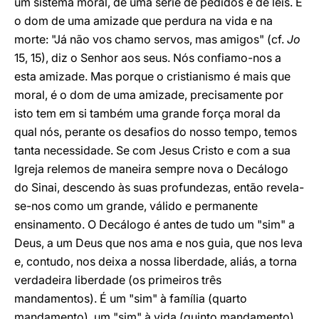
um sistema moral, de uma série de pedidos e de leis. É
o dom de uma amizade que perdura na vida e na
morte: "Já não vos chamo servos, mas amigos" (cf.
Jo
15, 15), diz o Senhor aos seus. Nós confiamo-nos a
esta amizade. Mas porque o cristianismo é mais que
moral, é o dom de uma amizade, precisamente por
isto tem em si também uma grande força moral da
qual nós, perante os desafios do nosso tempo, temos
tanta necessidade. Se com Jesus Cristo e com a sua
Igreja relemos de maneira sempre nova o Decálogo
do Sinai, descendo às suas profundezas, então revela-
se-nos como um grande, válido e permanente
ensinamento. O Decálogo é antes de tudo um "sim" a
Deus, a um Deus que nos ama e nos guia, que nos leva
e, contudo, nos deixa a nossa liberdade, aliás, a torna
verdadeira liberdade (os primeiros três
mandamentos). É um "sim" à família (quarto
mandamento), um "sim" à vida (quinto mandamento),