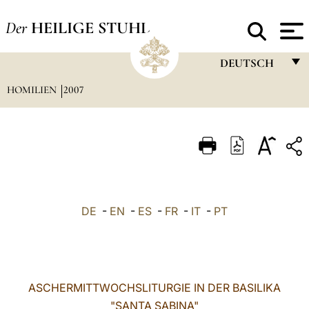
Der
HEILIGE STUHL
DEUTSCH
HOMILIEN
2007
FRANÇAIS
ENGLISH
ITALIANO
PORTUGUÊS
ESPAÑOL
DE
-
EN
-
ES
-
FR
-
IT
-
PT
DEUTSCH
POLSKI
العربيّة
ASCHERMITTWOCHSLITURGIE IN DER BASILIKA
"SANTA SABINA"
中文