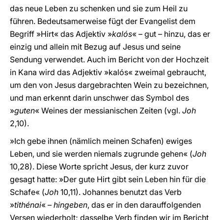
das neue Leben zu schenken und sie zum Heil zu
führen. Bedeutsamerweise fügt der Evangelist dem
Begriff »Hirt« das Adjektiv »
kalós
« – gut – hinzu, das er
einzig und allein mit Bezug auf Jesus und seine
Sendung verwendet. Auch im Bericht von der Hochzeit
in Kana wird das Adjektiv »kalós« zweimal gebraucht,
um den von Jesus dargebrachten Wein zu bezeichnen,
und man erkennt darin unschwer das Symbol des
»
guten
« Weines der messianischen Zeiten (vgl.
Joh
2,10).
»Ich gebe ihnen (nämlich meinen Schafen) ewiges
Leben, und sie werden niemals zugrunde gehen« (
Joh
10,28). Diese Worte spricht Jesus, der kurz zuvor
gesagt hatte: »Der gute Hirt gibt sein Leben hin für die
Schafe« (
Joh
10,11). Johannes benutzt das Verb
»
tithénai
« –
hingeben
, das er in den darauffolgenden
Versen wiederholt; dasselbe Verb finden wir im Bericht