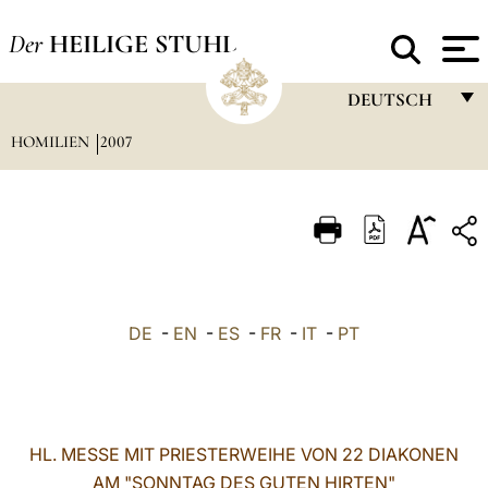
Der
HEILIGE STUHL
DEUTSCH
HOMILIEN
2007
FRANÇAIS
ENGLISH
ITALIANO
PORTUGUÊS
ESPAÑOL
DE
-
EN
-
ES
-
FR
-
IT
-
PT
DEUTSCH
POLSKI
العربيّة
HL. MESSE MIT PRIESTERWEIHE VON 22 DIAKONEN
AM "SONNTAG DES GUTEN HIRTEN"
中文