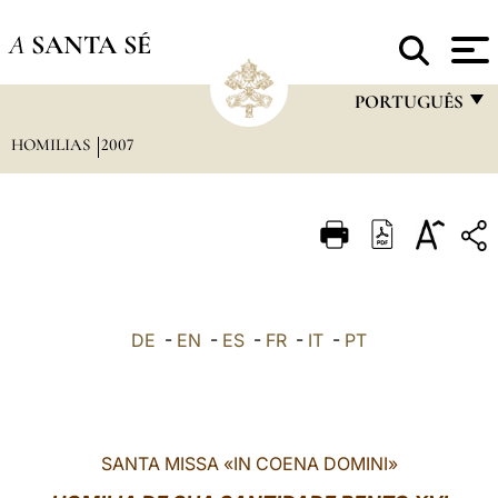
A
SANTA SÉ
PORTUGUÊS
HOMILIAS
2007
FRANÇAIS
ENGLISH
ITALIANO
PORTUGUÊS
ESPAÑOL
DE
-
EN
-
ES
-
FR
-
IT
-
PT
DEUTSCH
POLSKI
العربيّة
SANTA MISSA «IN COENA DOMINI»
中文