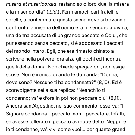
misera et misericordia
, restano solo loro due, la misera
e la misericordia" (
Ibid.
). Fermiamoci, cari fratelli e
sorelle, a contemplare questa scena dove si trovano a
confronto la miseria dell’uomo e la misericordia divina,
una donna accusata di un grande peccato e Colui, che
pur essendo senza peccato, si è addossato i peccati
del mondo intero. Egli, che era rimasto chinato a
scrivere nella polvere, ora alza gli occhi ed incontra
quelli della donna. Non chiede spiegazioni, non esige
scuse. Non è ironico quando le domanda: "Donna,
dove sono? Nessuno ti ha condannata?" (8,10). Ed è
sconvolgente nella sua replica: "Neanch’io ti
condanno; va’ e d’ora in poi non peccare più" (8,11).
Ancora sant’Agostino, nel suo commento, osserva: "Il
Signore condanna il peccato, non il peccatore. Infatti,
se avesse tollerato il peccato avrebbe detto: Neppure
io ti condanno, va’, vivi come vuoi… per quanto grandi