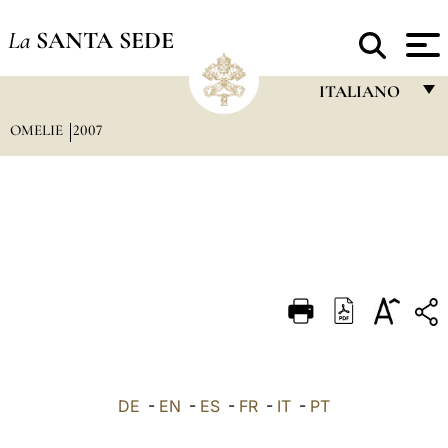
La
SANTA SEDE
ITALIANO
OMELIE
2007
FRANÇAIS
ENGLISH
ITALIANO
PORTUGUÊS
ESPAÑOL
DEUTSCH
POLSKI
العربيّة
DE
-
EN
-
ES
-
FR
-
IT
-
PT
中文