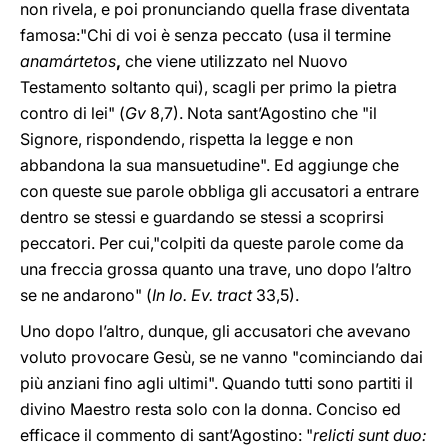
non rivela, e poi pronunciando quella frase diventata
famosa:"Chi di voi è senza peccato (usa il termine
anamártetos
,
che
viene utilizzato nel Nuovo
Testamento soltanto qui), scagli per primo la pietra
contro di lei" (
Gv
8,7). Nota sant’Agostino che "il
Signore, rispondendo, rispetta la legge e non
abbandona la sua mansuetudine". Ed aggiunge che
con queste sue parole obbliga gli accusatori a entrare
dentro se stessi e guardando se stessi a scoprirsi
peccatori. Per cui,"colpiti da queste parole come da
una freccia grossa quanto una trave, uno dopo l’altro
se ne andarono" (
In Io. Ev. tract
33,5).
Uno dopo l’altro, dunque, gli accusatori che avevano
voluto provocare Gesù, se ne vanno "cominciando dai
più anziani fino agli ultimi". Quando tutti sono partiti il
divino Maestro resta solo con la donna. Conciso ed
efficace il commento di sant’Agostino: "
relicti sunt duo: