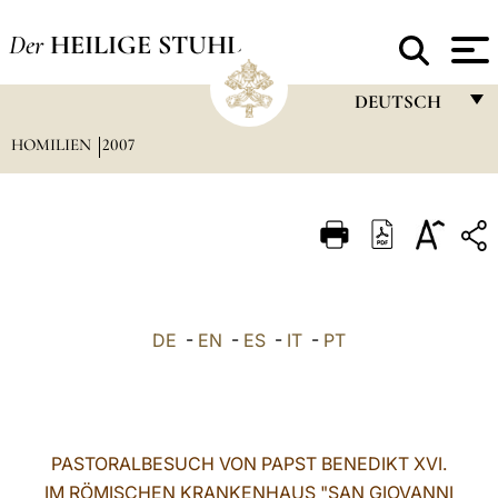
Der
HEILIGE STUHL
DEUTSCH
HOMILIEN
2007
FRANÇAIS
ENGLISH
ITALIANO
PORTUGUÊS
ESPAÑOL
DE
-
EN
-
ES
-
IT
-
PT
DEUTSCH
POLSKI
العربيّة
PASTORALBESUCH VON PAPST BENEDIKT XVI.
IM RÖMISCHEN KRANKENHAUS "SAN GIOVANNI
中文