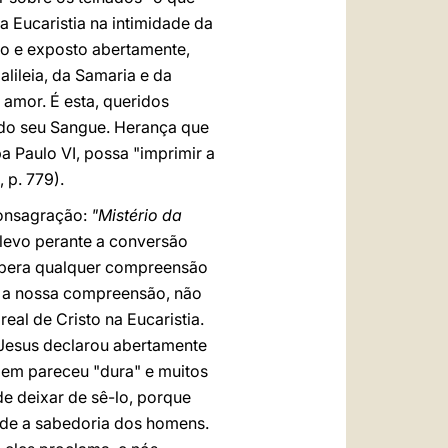
 Eucaristia na intimidade da
do e exposto abertamente,
lileia, da Samaria e da
amor. É esta, queridos
 do seu Sangue. Herança que
 Paulo VI, possa "imprimir a
 p. 779).
consagração:
"Mistério da
nlevo perante a conversão
supera qualquer compreensão
sa a nossa compreensão, não
al de Cristo na Eucaristia.
 Jesus declarou abertamente
gem pareceu "dura" e muitos
e deixar de sê-lo, porque
ade a sabedoria dos homens.