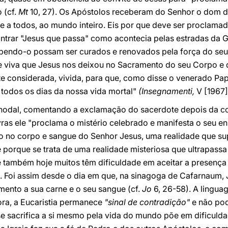
 (cf.
Mt
10, 27). Os Apóstolos receberam do Senhor o dom da
e a todos, ao mundo inteiro. Eis por que deve ser proclama
trar "Jesus que passa" como acontecia pelas estradas da Ga
ebendo-o possam ser curados e renovados pela força do seu 
e viva que Jesus nos deixou no Sacramento do seu Corpo e
 considerada, vivida, para que, como disse o venerado Papa
m todos os dias da nossa vida mortal"
(Insegnamenti,
V [1967],
nodal, comentando a exclamação do sacerdote depois da 
ras ele "proclama o mistério celebrado e manifesta o seu e
ho no corpo e sangue do Senhor Jesus, uma realidade que 
e porque se trata de uma realidade misteriosa que ultrapas
ambém hoje muitos têm dificuldade em aceitar a presença re
. Foi assim desde o dia em que, na sinagoga de Cafarnaum,
imento a sua carne e o seu sangue (cf.
Jo
6, 26-58). A lingua
ora, a Eucaristia permanece
"sinal de contradição"
e não pod
se sacrifica a si mesmo pela vida do mundo põe em dificuld