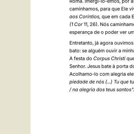
Roma. Imergi-lo-emos, por as
caminhamos, para que Ele vi
aos Coríntios,
que em cada Eu
(1 Cor
11, 26). Nós caminham
esperança de o poder ver um 
Entretanto, já agora ouvimo
bato: se alguém ouvir a minh
A festa do
Corpus Christi
que
Senhor. Jesus bate à porta 
Acolhamo-lo com alegria ele
piedade de nós (...) Tu que 
/ na alegria dos teus santos"