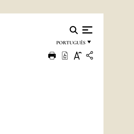
PORTUGUÊS
FRANÇAIS
ENGLISH
ITALIANO
PORTUGUÊS
ESPAÑOL
DEUTSCH
POLSKI