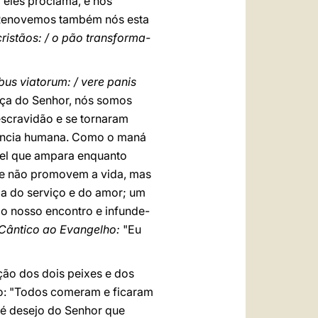
 eles proclama, e nós
 Renovemos também nós esta
cristãos: / o pão transforma-
bus viatorum: / vere panis
raça do Senhor, nós somos
escravidão e se tornaram
stência humana. Como o maná
ável que ampara enquanto
ue não promovem a vida, mas
da do serviço e do amor; um
ao nosso encontro e infunde-
Cântico ao Evangelho:
"Eu
ção dos dois peixes e dos
o: "Todos comeram e ficaram
o é desejo do Senhor que