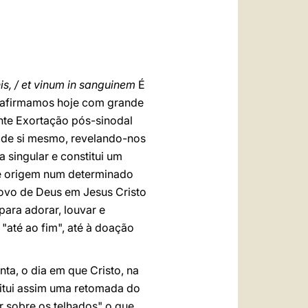
العربيّة
中文
LATINE
is, / et vinum in sanguinem
É
 Reafirmamos hoje com grande
ente Exortação pós-sinodal
z de si mesmo, revelando-nos
a singular e constitui um
ve origem num determinado
 Povo de Deus em Jesus Cristo
para adorar, louvar e
"até ao fim", até à doação
nta, o dia em que Cristo, na
itui assim uma retomada do
r sobre os telhados" o que