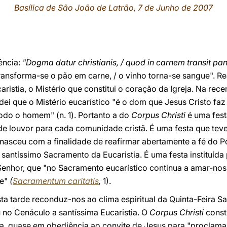
Basílica de São João de Latrão, 7 de Junho de 2007
ência:
"Dogma datur christianis, / quod in carnem transit pan
 transforma-se o pão em carne, / o vinho torna-se sangue".
aristia, o Mistério que constitui o coração da Igreja. Na rec
dei que o Mistério eucarístico "é o dom que Jesus Cristo fa
todo o homem" (n. 1). Portanto a do
Corpus Christi
é uma fest
 de louvor para cada comunidade cristã. É uma festa que te
l: nasceu com a finalidade de reafirmar abertamente a fé do
santíssimo Sacramento da Eucaristia. É uma festa instituída 
enhor, que "no Sacramento eucarístico continua a amar-nos 
ue"
(
Sacramentum caritatis
,
1).
ta tarde reconduz-nos ao clima espiritual da Quinta-Feira Sa
iu no Cenáculo a santíssima Eucaristia. O
Corpus Christi
const
ta, quase em obediência ao convite de Jesus para "proclama