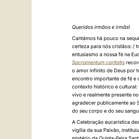
Queridos irmãos e irmãs
!
Cantámos há pouco na sequ
certeza para nós cristãos: /
entusiasmo a nossa fé na Euc
Sacramentum caritatis
recor
o amor infinito de Deus por 
encontro importante de fé e
contexto histórico e cultura
vivo e realmente presente no 
agradecer publicamente ao S
do seu corpo e do seu sang
A Celebração eucarística des
vigília da sua Paixão, institu
mistério da Quinta-Feira San