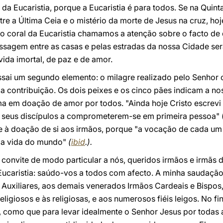
da Eucaristia, porque a Eucaristia é para todos. Se na Quinta
ntre a Última Ceia e o mistério da morte de Jesus na cruz, hoj
o coral da Eucaristia chamamos a atenção sobre o facto de 
assagem entre as casas e pelas estradas da nossa Cidade se
vida imortal, de paz e de amor.
ssai um segundo elemento: o milagre realizado pelo Senhor 
ia contribuição. Os dois peixes e os cinco pães indicam a n
ma em doação de amor por todos. "Ainda hoje Cristo escrevi
s seus discípulos a comprometerem-se em primeira pessoa" (n
 à doação de si aos irmãos, porque "a vocação de cada um 
a a vida do mundo"
(
ibid
.).
 convite de modo particular a nós, queridos irmãos e irmãs 
Eucaristia: saúdo-vos a todos com afecto. A minha saudação
s Auxiliares, aos demais venerados Irmãos Cardeais e Bisp
eligiosos e às religiosas, e aos numerosos fiéis leigos. No f
 como que para levar idealmente o Senhor Jesus por todas a