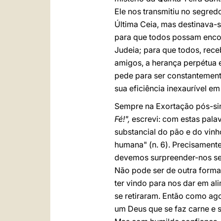
Ele nos transmitiu no segredo
Última Ceia, mas destinava-s
para que todos possam encon
Judeia; para que todos, rec
amigos, a herança perpétua 
pede para ser constantemente
sua eficiência inexaurível e
Sempre na Exortação pós-si
Fé!",
escrevi: com estas palav
substancial do pão e do vin
humana" (n. 6). Precisament
devemos surpreender-nos se t
Não pode ser de outra forma
ter vindo para nos dar em al
se retiraram. Então como ag
um Deus que se faz carne e 