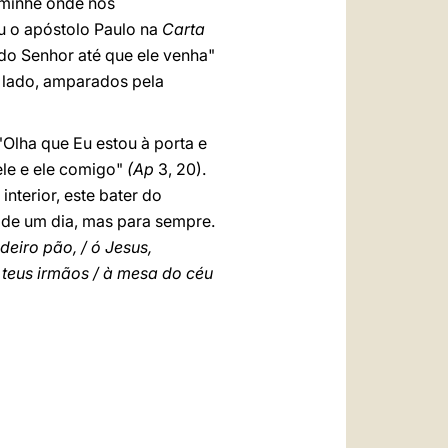
aminhe onde nós
 o apóstolo Paulo na
Carta
do Senhor até que ele venha"
 lado, amparados pela
"Olha que Eu estou à porta e
 ele e ele comigo"
(Ap
3, 20).
nterior, este bater do
 de um dia, mas para sempre.
eiro pão, / ó Jesus,
s teus irmãos / à mesa do céu