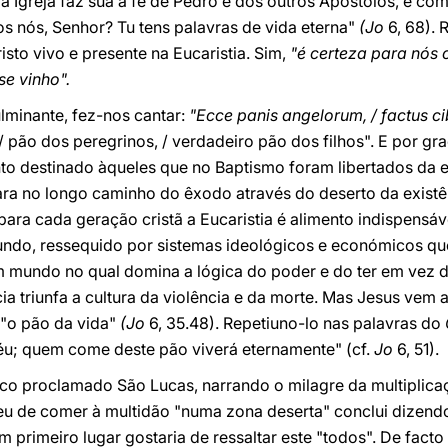
 Igreja faz sua a fé de Pedro e dos outros Apóstolos, e com
 nós, Senhor? Tu tens palavras de vida eterna"
(Jo
6, 68).
isto vivo e presente na Eucaristia. Sim,
"é certeza para nós 
se vinho".
minante, fez-nos cantar:
"Ecce panis angelorum, / factus ci
 / pão dos peregrinos, / verdadeiro pão dos filhos". E por g
mento destinado àqueles que no Baptismo foram libertados da 
para no longo caminho do êxodo através do deserto da exi
 para cada geração cristã a Eucaristia é alimento indispens
undo, ressequido por sistemas ideológicos e económicos q
um mundo no qual domina a lógica do poder e do ter em vez 
 triunfa a cultura da violência e da morte. Mas Jesus vem 
"o pão da vida"
(Jo
6, 35.48). Repetiuno-lo nas palavras do
éu; quem come deste pão viverá eternamente" (cf.
Jo
6, 51).
co proclamado São Lucas, narrando o milagre da multiplica
u de comer à multidão "numa zona deserta" conclui dizend
Em primeiro lugar gostaria de ressaltar este "todos". De fact