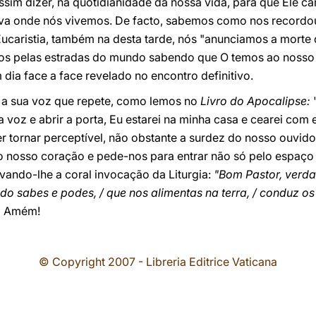
sim dizer, na quotidianidade da nossa vida, para que Ele c
va onde nós vivemos. De facto, sabemos como nos recordou
caristia, também na desta tarde, nós "anunciamos a morte 
os pelas estradas do mundo sabendo que O temos ao nosso
dia face a face revelado no encontro definitivo.
s a sua voz que repete, como lemos no
Livro do Apocalipse:
a voz e abrir a porta, Eu estarei na minha casa e cearei com
r tornar perceptível, não obstante a surdez do nosso ouvido i
do nosso coração e pede-nos para entrar não só pelo espaço
vando-lhe a coral invocação da Liturgia:
"Bom Pastor, verdad
tudo sabes e podes, / que nos alimentas na terra, / conduz o
.
Amém!
© Copyright 2007 - Libreria Editrice Vaticana