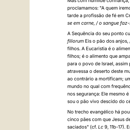
Mas com humilde confiança, a
proclamamos: "A quem iremos
tarde a profissão de fé em Cr
se em carne, / o sangue faz-
A Sequência do seu ponto cul
filiorum
Eis o pão dos anjos,
filhos. A Eucaristia é o ali
filhos; é o alimento que am
para o povo de Israel, assim
atravessa o deserto deste m
ao contrário a mortificam; 
mundo no qual com frequência
nos segurança: Ele mesmo é 
sou o pão vivo descido do c
No trecho evangélico há pou
cinco pães com que Jesus de
saciados" (cf.
Lc
9, 11b-17). 