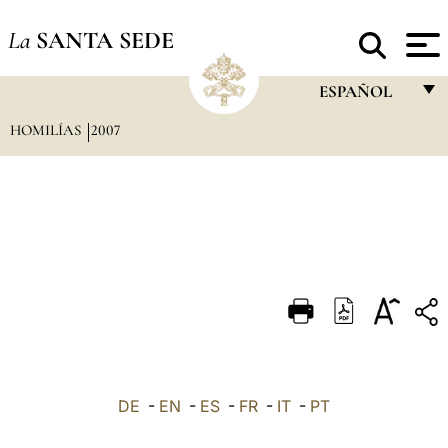
La
SANTA SEDE
ESPAÑOL
HOMILÍAS
2007
FRANÇAIS
ENGLISH
ITALIANO
PORTUGUÊS
ESPAÑOL
DEUTSCH
POLSKI
العربيّة
DE
-
EN
-
ES
-
FR
-
IT
-
PT
中文