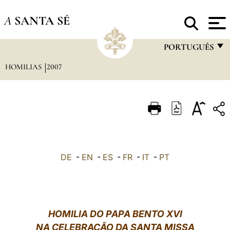
A
SANTA SÉ
PORTUGUÊS
HOMILIAS
2007
FRANÇAIS
ENGLISH
ITALIANO
PORTUGUÊS
ESPAÑOL
DE
-
EN
-
ES
-
FR
-
IT
-
PT
DEUTSCH
POLSKI
العربيّة
HOMILIA DO PAPA BENTO XVI
NA CELEBRAÇÃO DA SANTA MISSA
中文