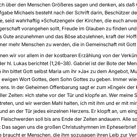
sich über den Menschen Größeres sagen und denken, als daß 
gabe Michaels besteht nach der Schrift darin, Beschützer des
de, seid wahrhaftig »Schutzengel« der Kirchen, die euch anver
ilgerschaft vorangehen sollt, Freude im Glauben zu finden un
das Gute anzunehmen und das Böse abzulehnen, kraft der Hof
r mehr Menschen zu werden, die in Gemeinschaft mit Gott li
nen wir vor allem in der kostbaren Erzählung von der Ver
der hl. Lukas berichtet (1,26–38). Gabriel ist der Bote der M
h ihn bittet Gott selbst Maria um ihr »Ja« zu dem Angebot, Mu
m ewigen Wort Gottes, dem Sohn Gottes zu geben. Immer wiede
ens. In der Geheimen Offenbarung sagt er zum »Engel« der 
ler Zeiten: »Ich stehe vor der Tür und klopfe an. Wer meine 
treten, und wir werden Mahl halten, ich mit ihm und er mit mir
 und an der Tür jedes einzelnen Herzens. Er klopft an, um ei
leischwerden soll bis ans Ende der Zeiten andauern. Alle sol
: Das sagen uns die großen Christushymnen im Epheserbrief 
e braucht er Menschen, die ihm sozusagen ihren Leib zur Verf