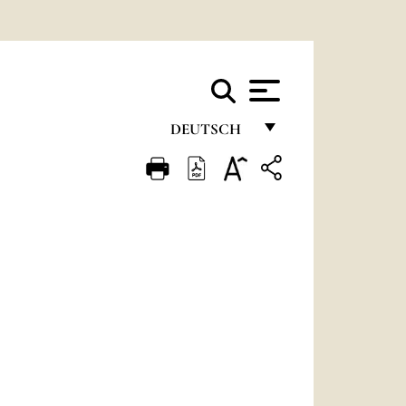
DEUTSCH
FRANÇAIS
ENGLISH
ITALIANO
PORTUGUÊS
ESPAÑOL
DEUTSCH
POLSKI