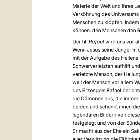
Materie der Welt und ihres L
Versöhnung des Universums di
Menschen zu klopfen. Indem i
können: den Menschen den Ru
Der hl.
Rafael
wird uns vor al
Wenn Jesus seine Jünger in 
mit der Aufgabe des Heilens
Schwerverletzten aufhilft un
verletzte Mensch, der Heilun
weil der Mensch vor allem Wa
des Erzengels Rafael berichte
die Dämonen aus, die immer w
beiden und schenkt ihnen die
legendären Bildern von diese
festgelegt und von der Sünde 
Er macht aus der Ehe ein Sakra
aller Verwirrung die Fähigkei