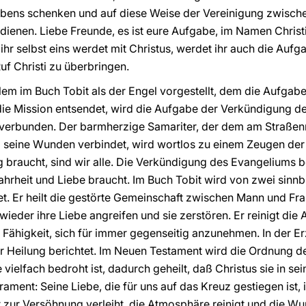
ebens schenken und auf diese Weise der Vereinigung zwische
enen. Liebe Freunde, es ist eure Aufgabe, im Namen Christi
hr selbst eins werdet mit Christus, werdet ihr auch die Auf
f Christi zu überbringen.
lem im Buch Tobit als der Engel vorgestellt, dem die Aufgabe
die Mission entsendet, wird die Aufgabe der Verkündigung 
 verbunden. Der barmherzige Samariter, der dem am Straßen
d seine Wunden verbindet, wird wortlos zu einem Zeugen der 
g braucht, sind wir alle. Die Verkündigung des Evangeliums b
hrheit und Liebe braucht. Im Buch Tobit wird von zwei sinn
t. Er heilt die gestörte Gemeinschaft zwischen Mann und Frau. 
ieder ihre Liebe angreifen und sie zerstören. Er reinigt di
 Fähigkeit, sich für immer gegenseitig anzunehmen. In der Er
r Heilung berichtet. Im Neuen Testament wird die Ordnung de
vielfach bedroht ist, dadurch geheilt, daß Christus sie in s
ment: Seine Liebe, die für uns auf das Kreuz gestiegen ist, is
t zur Versöhnung verleiht, die Atmosphäre reinigt und die Wu