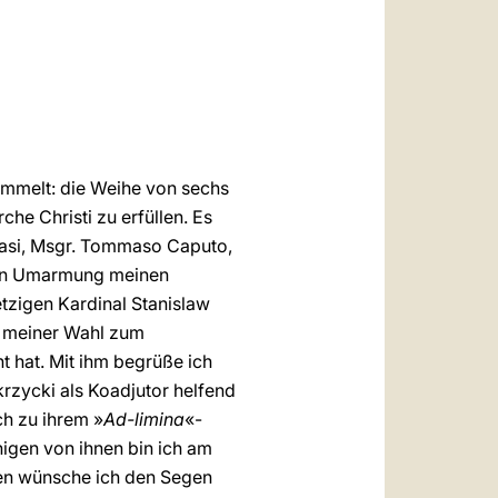
العربيّة
中文
LATINE
ammelt: die Weihe von sechs
he Christi zu erfüllen. Es
vasi, Msgr. Tommaso Caputo,
chen Umarmung meinen
tzigen Kardinal Stanislaw
ch meiner Wahl zum
t hat. Mit ihm begrüße ich
rzycki als Koadjutor helfend
ch zu ihrem »
Ad-limina
«-
nigen von ihnen bin ich am
en wünsche ich den Segen