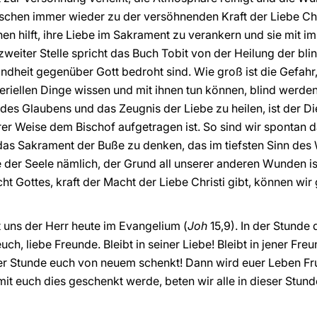
schen immer wieder zu der versöhnenden Kraft der Liebe Chr
hnen hilft, ihre Liebe im Sakrament zu verankern und sie mi
weiter Stelle spricht das Buch Tobit von der Heilung der bli
indheit gegenüber Gott bedroht sind. Wie groß ist die Gefahr,
eriellen Dinge wissen und mit ihnen tun können, blind werden 
 des Glaubens und das Zeugnis der Liebe zu heilen, ist der Di
er Weise dem Bischof aufgetragen ist. So sind wir spontan d
as Sakrament der Buße zu denken, das im tiefsten Sinn des
 der Seele nämlich, der Grund all unserer anderen Wunden i
t Gottes, kraft der Macht der Liebe Christi gibt, können wir
t uns der Herr heute im Evangelium (
Joh
15,9). In der Stunde
ch, liebe Freunde. Bleibt in seiner Liebe! Bleibt in jener Fre
dieser Stunde euch von neuem schenkt! Dann wird euer Leben Fr
mit euch dies geschenkt werde, beten wir alle in dieser Stunde