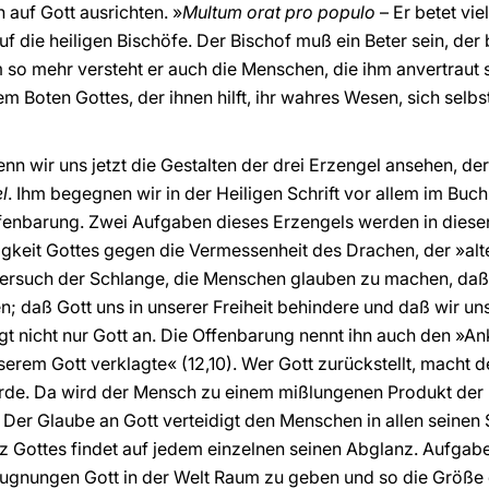
 auf Gott ausrichten. »
Multum orat pro populo
– Er betet vie
uf die heiligen Bischöfe. Der Bischof muß ein Beter sein, der
 um so mehr versteht er auch die Menschen, die ihm anvertraut 
 Boten Gottes, der ihnen hilft, ihr wahres Wesen, sich selbst
enn wir uns jetzt die Gestalten der drei Erzengel ansehen, de
l
. Ihm begegnen wir in der Heiligen Schrift vor allem im Buch
fenbarung. Zwei Aufgaben dieses Erzengels werden in diesen
zigkeit Gottes gegen die Vermessenheit des Drachen, der »al
e Versuch der Schlange, die Menschen glauben zu machen, da
; daß Gott uns in unserer Freiheit behindere und daß wir un
t nicht nur Gott an. Die Offenbarung nennt ihn auch den »Ank
serem Gott verklagte« (12,10). Wer Gott zurückstellt, macht 
de. Da wird der Mensch zu einem mißlungenen Produkt der E
 Der Glaube an Gott verteidigt den Menschen in allen seine
z Gottes findet auf jedem einzelnen seinen Abglanz. Aufgab
rleugnungen Gott in der Welt Raum zu geben und so die Größ