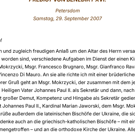
Petersdom
Samstag, 29. September 2007
!
en und zugleich freudigen Anlaß um den Altar des Herrn vers
 worden sind, verschiedene Aufgaben im Dienst der einen Kirc
 Mokrzycki, Msgr. Francesco Brugnaro, Msgr. Gianfranco Ra
incenzo Di Mauro. An sie alle richte ich mit einer brüderli
erer Gruß geht an Msgr. Mokrzycki, der zusammen mit dem je
 Heiligen Vater Johannes Paul II. als Sekretär und dann, na
it großer Demut, Kompetenz und Hingabe als Sekretär gedien
 Johannes Paul II., Kardinal Marian Jaworski, dem Msgr. Mok
grüße außerdem die lateinischen Bischöfe der Ukraine, die si
 denke auch an die griechisch-katholischen Bischöfe – mit ei
getroffen – und an die orthodoxe Kirche der Ukraine. All