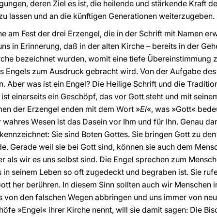
ungen, deren Ziel es ist, die heilende und stärkende Kraft de
zu lassen und an die künftigen Generationen weiterzugeben.
he am Fest der drei Erzengel, die in der Schrift mit Namen e
 uns in Erinnerung, daß in der alten Kirche – bereits in der G
Kirche bezeichnet wurden, womit eine tiefe Übereinstimmung
s Engels zum Ausdruck gebracht wird. Von der Aufgabe des E
. Aber was ist ein Engel? Die Heilige Schrift und die Traditi
ist einerseits ein Geschöpf, das vor Gott steht und mit seine
Namen der Erzengel enden mit dem Wort »
El
«, was »Gott« bedeut
r wahres Wesen ist das Dasein vor Ihm und für Ihn. Genau dar
 kennzeichnet: Sie sind Boten Gottes. Sie bringen Gott zu de
e. Gerade weil sie bei Gott sind, können sie auch dem Mensch
er als wir es uns selbst sind. Die Engel sprechen zum Mens
in seinem Leben so oft zugedeckt und begraben ist. Sie rufen
tt her berühren. In diesem Sinn sollten auch wir Menschen 
ns von den falschen Wegen abbringen und uns immer von neu
höfe »Engel« ihrer Kirche nennt, will sie damit sagen: Die B