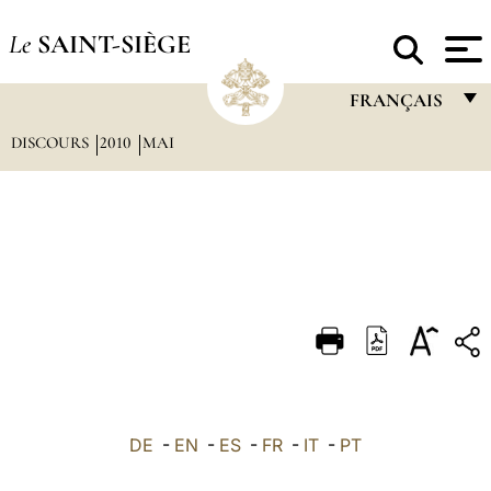
Le
SAINT-SIÈGE
FRANÇAIS
DISCOURS
2010
MAI
FRANÇAIS
ENGLISH
ITALIANO
PORTUGUÊS
ESPAÑOL
DEUTSCH
POLSKI
العربيّة
DE
-
EN
-
ES
-
FR
-
IT
-
PT
中文