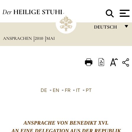
Der
HEILIGE STUHL
DEUTSCH
ANSPRACHEN
2010
MAI
FRANÇAIS
ENGLISH
ITALIANO
PORTUGUÊS
ESPAÑOL
DE
-
EN
-
FR
-
IT
-
PT
DEUTSCH
POLSKI
العربيّة
ANSPRACHE VON BENEDIKT XVI.
中文
AN EINE DELEGATION AUS DER REPUBLIK