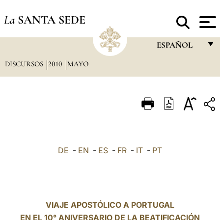
La
SANTA SEDE
ESPAÑOL
DISCURSOS
2010
MAYO
FRANÇAIS
ENGLISH
ITALIANO
PORTUGUÊS
ESPAÑOL
DE
-
EN
-
ES
-
FR
-
IT
-
PT
DEUTSCH
POLSKI
العربيّة
VIAJE APOSTÓLICO A PORTUGAL
EN EL 10° ANIVERSARIO DE LA BEATIFICACIÓN
中文