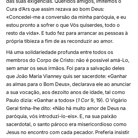
das suas exigências. Queridos amigos, imitemos o
Cura d’Ars que assim rezava ao bom Deus:
«Concedei-me a conversão da minha paróquia, e eu
estou pronto a sofrer o que Vós quiserdes, todo o
resto da vida». E tudo fez para arrancar as pessoas à
própria tibieza a fim de as reconduzir ao amor.
Há uma solidariedade profunda entre todos os
membros do Corpo de Cristo: não é possível amá-Lo,
sem amar os seus irmãos. Foi para a salvação deles
que João Maria Vianney quis ser sacerdote: «Ganhar
as almas para o Bom Deus», declarava ele ao anunciar
a sua vocação, aos dezoito anos de idade, tal como
Paulo dizia: «Ganhar a todos» (
1 Cor
9, 19). O Vigário
Geral tinha-lhe dito: «Não há muito amor de Deus na
paróquia, vós introduzi-lo-eis». E, na sua paixão
sacerdotal, o santo pároco era misericordioso como
Jesus no encontro com cada pecador. Preferia insistir