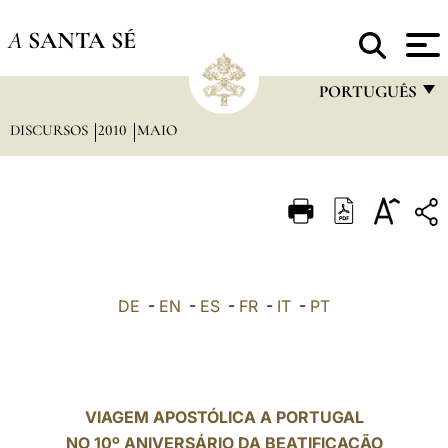
A
SANTA SÉ
PORTUGUÊS
DISCURSOS
2010
MAIO
FRANÇAIS
ENGLISH
ITALIANO
PORTUGUÊS
ESPAÑOL
DE
-
EN
-
ES
-
FR
-
IT
-
PT
DEUTSCH
POLSKI
العربيّة
VIAGEM APOSTÓLICA A PORTUGAL
NO 10º ANIVERSÁRIO DA BEATIFICAÇÃO
中文