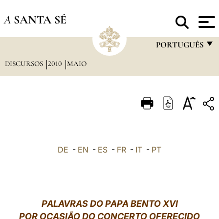
A
SANTA SÉ
PORTUGUÊS
DISCURSOS
2010
MAIO
FRANÇAIS
ENGLISH
ITALIANO
PORTUGUÊS
ESPAÑOL
DE
-
EN
-
ES
-
FR
-
IT
-
PT
DEUTSCH
POLSKI
العربيّة
PALAVRAS DO PAPA BENTO XVI
POR OCASIÃO DO CONCERTO OFERECIDO
中文