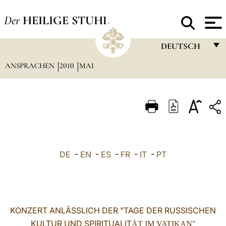
Der
HEILIGE STUHL
DEUTSCH
ANSPRACHEN
2010
MAI
FRANÇAIS
ENGLISH
ITALIANO
PORTUGUÊS
ESPAÑOL
DE
-
EN
-
ES
-
FR
-
IT
-
PT
DEUTSCH
POLSKI
العربيّة
KONZERT ANLÄSSLICH DER "TAGE DER RUSSISCHEN
KULTUR UND SPIRITUALIT
中文
ÄT IM VATIKAN"