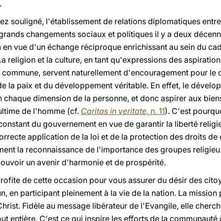
.
 souligné, l'établissement de relations diplomatiques entre 
s grands changements sociaux et politiques il y a deux décenni
 en vue d'un échange réciproque enrichissant au sein du cad
religion et la culture, en tant qu'expressions des aspirations
 commune, servent naturellement d'encouragement pour le d
 de la paix et du développement véritable. En effet, le déve
n chaque dimension de la personne, et donc aspirer aux biens
n ultime de l'homme (cf.
Caritas in veritate,
n. 11
). C'est pourqu
constant du gouvernement en vue de garantir la liberté religi
ecte application de la loi et de la protection des droits de 
iment la reconnaissance de l'importance des groupes religieux
mouvoir un avenir d'harmonie et de prospérité.
rofite de cette occasion pour vous assurer du désir des cit
 en participant pleinement à la vie de la nation. La mission 
hrist. Fidèle au message libérateur de l'Evangile, elle cherc
t entière. C'est ce qui inspire les efforts de la communauté