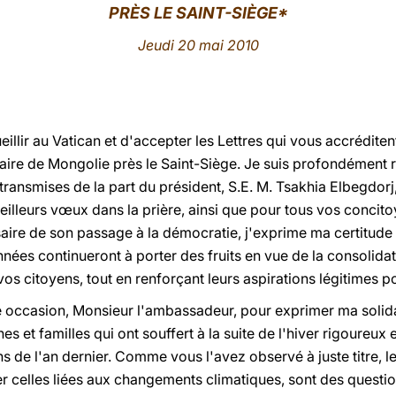
PRÈS LE SAINT-S
IÈGE*
Jeudi 20 mai 2010
illir au Vatican et d'accepter les Lettres qui vous accrédit
iaire de Mongolie près le Saint-Siège. Je suis profondément 
ransmises de la part du président, S.E. M. Tsakhia Elbegdorj, 
eilleurs vœux dans la prière, ainsi que pour tous vos concit
saire de son passage à la démocratie, j'exprime ma certitud
ées continueront à porter des fruits en vue de la consolidat
 citoyens, tout en renforçant leurs aspirations légitimes pou
e occasion, Monsieur l'ambassadeur, pour exprimer ma solid
et familles qui ont souffert à la suite de l'hiver rigoureux e
ns de l'an dernier. Comme vous l'avez observé à juste titre, l
er celles liées aux changements climatiques, sont des questi