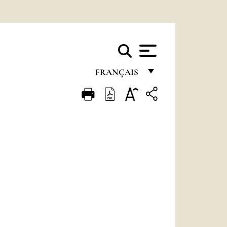
FRANÇAIS
FRANÇAIS
ENGLISH
ITALIANO
PORTUGUÊS
ESPAÑOL
DEUTSCH
POLSKI