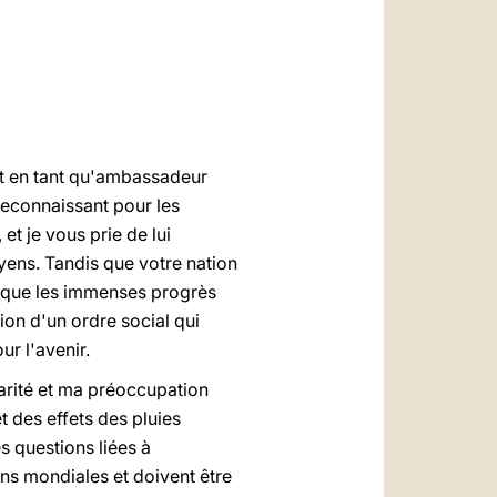
العربيّة
中文
LATINE
ent en tant qu'ambassadeur
reconnaissant pour les
et je vous prie de lui
oyens. Tandis que votre nation
e que les immenses progrès
ion d'un ordre social qui
r l'avenir.
arité et ma préoccupation
t des effets des pluies
es questions liées à
ons mondiales et doivent être