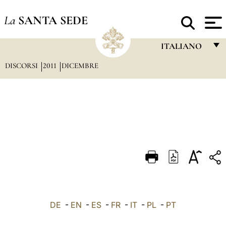
La
SANTA SEDE
ITALIANO
DISCORSI
2011
DICEMBRE
FRANÇAIS
ENGLISH
ITALIANO
PORTUGUÊS
ESPAÑOL
DEUTSCH
POLSKI
العربيّة
DE
-
EN
-
ES
-
FR
-
IT
-
PL
-
PT
中文