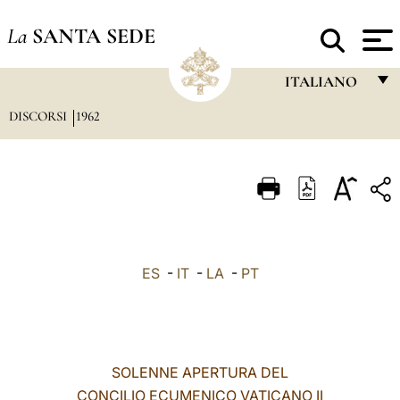
La
SANTA SEDE
ITALIANO
DISCORSI
1962
FRANÇAIS
ENGLISH
ITALIANO
PORTUGUÊS
ESPAÑOL
ES
-
IT
-
LA
-
PT
DEUTSCH
POLSKI
العربيّة
SOLENNE APERTURA DEL
CONCILIO ECUMENICO VATICANO II
中文