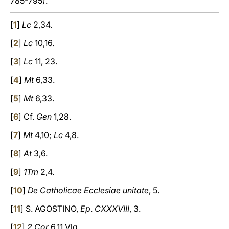
785-795).
[
1
]
Lc
2,34.
[
2
]
Lc
10,16.
[
3
]
Lc
11, 23.
[
4
]
Mt
6,33.
[
5
]
Mt
6,33.
[
6
] Cf.
Gen
1,28.
[
7
]
Mt
4,10;
Lc
4,8.
[
8
]
At
3,6.
[
9
]
1Tm
2,4.
[
10
]
De Catholicae Ecclesiae unitate
, 5.
[
11
] S. AGOSTINO,
Ep
.
CXXXVIII
, 3.
[
12
]
2 Cor
6,11 Vlg.