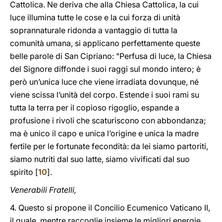
Cattolica. Ne deriva che alla Chiesa Cattolica, la cui
luce illumina tutte le cose e la cui forza di unità
soprannaturale ridonda a vantaggio di tutta la
comunità umana, si applicano perfettamente queste
belle parole di San Cipriano: "Perfusa di luce, la Chiesa
del Signore diffonde i suoi raggi sul mondo intero; è
però un’unica luce che viene irradiata dovunque, né
viene scissa l’unità del corpo. Estende i suoi rami su
tutta la terra per il copioso rigoglio, espande a
profusione i rivoli che scaturiscono con abbondanza;
ma è unico il capo e unica l’origine e unica la madre
fertile per le fortunate fecondità: da lei siamo partoriti,
siamo nutriti dal suo latte, siamo vivificati dal suo
spirito [
10
].
Venerabili Fratelli,
4. Questo si propone il Concilio Ecumenico Vaticano II,
il quale, mentre raccoglie insieme le migliori energie