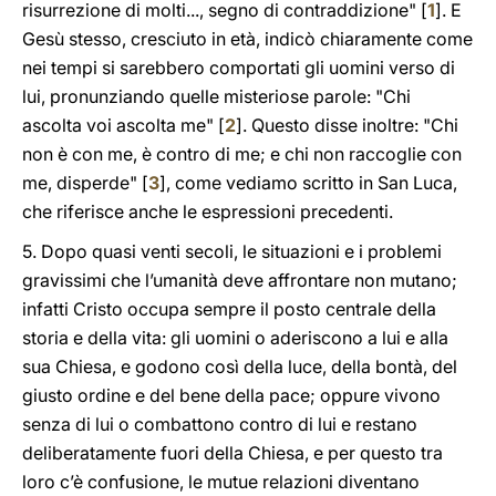
risurrezione di molti..., segno di contraddizione" [
1
]. E
Gesù stesso, cresciuto in età, indicò chiaramente come
nei tempi si sarebbero comportati gli uomini verso di
lui, pronunziando quelle misteriose parole: "Chi
ascolta voi ascolta me" [
2
]. Questo disse inoltre: "Chi
non è con me, è contro di me; e chi non raccoglie con
me, disperde" [
3
], come vediamo scritto in San Luca,
che riferisce anche le espressioni precedenti.
5. Dopo quasi venti secoli, le situazioni e i problemi
gravissimi che l’umanità deve affrontare non mutano;
infatti Cristo occupa sempre il posto centrale della
storia e della vita: gli uomini o aderiscono a lui e alla
sua Chiesa, e godono così della luce, della bontà, del
giusto ordine e del bene della pace; oppure vivono
senza di lui o combattono contro di lui e restano
deliberatamente fuori della Chiesa, e per questo tra
loro c’è confusione, le mutue relazioni diventano