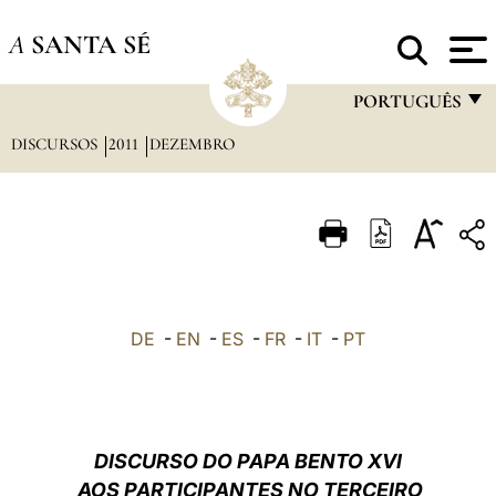
A
SANTA SÉ
PORTUGUÊS
DISCURSOS
2011
DEZEMBRO
FRANÇAIS
ENGLISH
ITALIANO
PORTUGUÊS
ESPAÑOL
DE
-
EN
-
ES
-
FR
-
IT
-
PT
DEUTSCH
POLSKI
العربيّة
DISCURSO DO PAPA BENTO XVI
AOS PARTICIPANTES NO TERCEIRO
中文