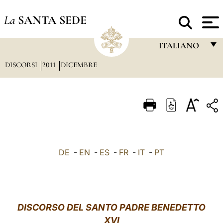
La
SANTA SEDE
ITALIANO
DISCORSI
2011
DICEMBRE
FRANÇAIS
ENGLISH
ITALIANO
PORTUGUÊS
ESPAÑOL
DE
-
EN
-
ES
-
FR
-
IT
-
PT
DEUTSCH
POLSKI
العربيّة
DISCORSO DEL SANTO PADRE BENEDETTO
XVI
中文