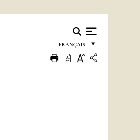
FRANÇAIS
FRANÇAIS
ENGLISH
ITALIANO
PORTUGUÊS
ESPAÑOL
DEUTSCH
POLSKI