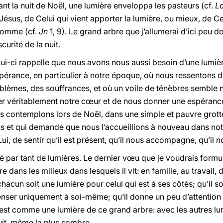
nt la nuit de Noël, une lumière enveloppa les pasteurs (cf.
L
Jésus, de Celui qui vient apporter la lumière, ou mieux, de Cel
 homme (cf.
Jn
1, 9). Le grand arbre que j’allumerai d’ici peu d
curité de la nuit.
i-ci rappelle que nous avons nous aussi besoin d’une lumièr
spérance, en particulier à notre époque, où nous ressentons d
roblèmes, des souffrances, et où un voile de ténèbres semble
ner véritablement notre cœur et de nous donner une espérance
 contemplons lors de Noël, dans une simple et pauvre grotte, 
s et qui demande que nous l’accueillions à nouveau dans no
Lui, de sentir qu’il est présent, qu’il nous accompagne, qu’il n
é par tant de lumières. Le dernier vœu que je voudrais form
 dans les milieux dans lesquels il vit: en famille, au travail, 
 chacun soit une lumière pour celui qui est à ses côtés; qu’il 
enser uniquement à soi-même; qu’il donne un peu d’attention à
est comme une lumière de ce grand arbre: avec les autres lum
nuit, même la plus sombre.