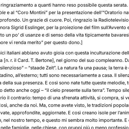
e ringraziamento a quanti hanno reso possibile questa serata.
ble
e al “Coro Montini” per la presentazione dell’“Oratorio nat
profondo. Un grazie di cuore. Poi, ringrazio la Radiotelevis
nora Sigrid Esslinger, per la proiezione del film sull’Avvento e
tato un po’ di usanze e di senso della vita tipicamente bavare
gnore vi renda merito” per questo dono.]
ci italiani abbiano avuto gioia con questa inculturazione dell
 [n. r. il Card. T. Bertone], nel giorno del suo compleanno. D
ilenzioso” – “staade Zeit”. La natura fa una pausa; la terra è
ino, all’esterno; tutti sono necessariamente a casa. Il silenz
a della sua presenza. E così sono nate tutte queste melodie, t
 detto anche oggi – “il cielo presente sulla terra”. Tempo sil
o il contrario: tempo di una sfrenata attività, si compra, si v
Così, anche da noi. Ma, come avete visto, le tradizioni popola
ovate, approfondite, aggiornate. E così creano isole per l’anima
ore, nel nostro tempo, e questo mi sembra molto importante. E 
nelle famiglie, nelle chiese, con gruppi più o meno profession