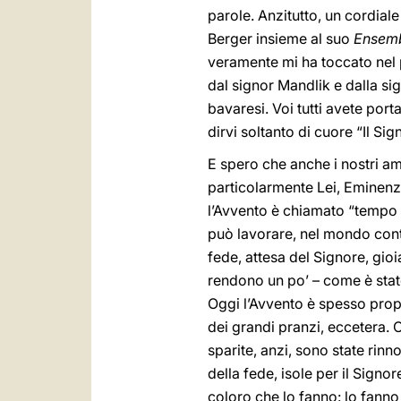
parole. Anzitutto, un cordial
Berger insieme al suo
Ensem
veramente mi ha toccato nel 
dal signor Mandlik e dalla sig
bavaresi. Voi tutti avete por
dirvi soltanto di cuore “Il Si
E spero che anche i nostri ami
particolarmente Lei, Eminenza
l’Avvento è chiamato “tempo s
può lavorare, nel mondo contad
fede, attesa del Signore, gioi
rendono un po’ – come è stato
Oggi l’Avvento è spesso propri
dei grandi pranzi, eccetera. 
sparite, anzi, sono state rinn
della fede, isole per il Sign
coloro che lo fanno: lo fanno 