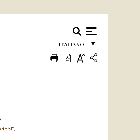
ITALIANO
FRANÇAIS
ENGLISH
ITALIANO
PORTUGUÊS
ESPAÑOL
DEUTSCH
M
RESI",
POLSKI