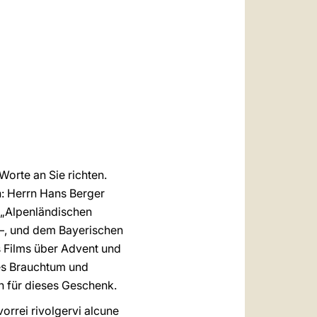
العربيّة
中文
LATINE
Worte an Sie richten.
: Herrn Hans Berger
 „Alpenländischen
 –, und dem Bayerischen
s Films über Advent und
hes Brauchtum und
n für dieses Geschenk.
orrei rivolgervi alcune