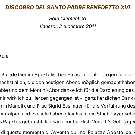
DISCORSO DEL SANTO PADRE BENEDETTO XVI
Sala Clementina
Venerdì, 2 dicembre 2011
ren!
Stunde hier im Apostolischen Palast möchte ich gern einige 
nächst allen, die den heutigen Abend möglich gemacht haben
le und dem Montini-Chor danke ich für die Darbietung des
mir wirklich zu Herzen gegangen ist – ganz herzlichen Dank
rrn Mandlik und Frau Sigrid Esslinger, für die Vorführung de
Voralpenland. Sie alle haben gleichsam ein Stück bayerisc
 Papstes gebracht. Ich kann nur herzlich Vergelt’s Gott sage
e di questo momento di Avvento qui, nel Palazzo Apostolico, v