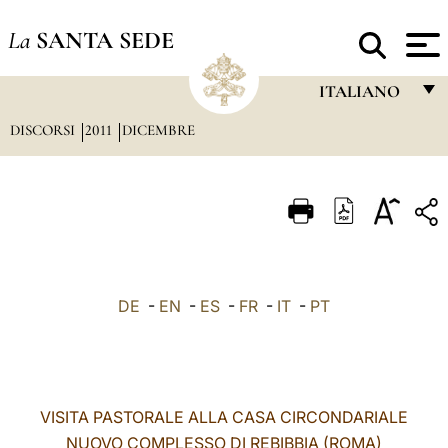
La
SANTA SEDE
ITALIANO
DISCORSI
2011
DICEMBRE
FRANÇAIS
ENGLISH
ITALIANO
PORTUGUÊS
ESPAÑOL
DE
-
EN
-
ES
-
FR
-
IT
-
PT
DEUTSCH
POLSKI
العربيّة
VISITA PASTORALE ALLA CASA CIRCONDARIALE
NUOVO COMPLESSO DI REBIBBIA (ROMA)
中文