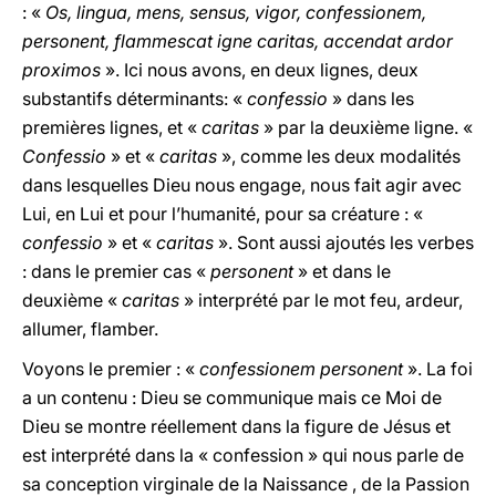
: «
Os, lingua, mens, sensus, vigor, confessionem,
personent, flammescat igne caritas, accendat ardor
proximos
». Ici nous avons, en deux lignes, deux
substantifs déterminants: «
confessio
» dans les
premières lignes, et «
caritas
» par la deuxième ligne. «
Confessio
» et «
caritas
», comme les deux modalités
dans lesquelles Dieu nous engage, nous fait agir avec
Lui, en Lui et pour l’humanité, pour sa créature : «
confessio
» et «
caritas
». Sont aussi ajoutés les verbes
: dans le premier cas «
personent
» et dans le
deuxième «
caritas
» interprété par le mot feu, ardeur,
allumer, flamber.
Voyons le premier : «
confessionem personent
». La foi
a un contenu : Dieu se communique mais ce Moi de
Dieu se montre réellement dans la figure de Jésus et
est interprété dans la « confession » qui nous parle de
sa conception virginale de
la Naissance
, de
la Passion