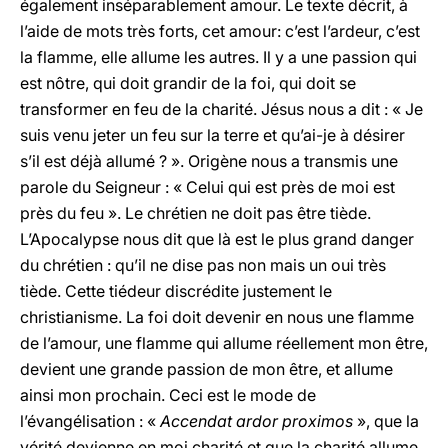
également inséparablement amour. Le texte décrit, à
l’aide de mots très forts, cet amour: c’est l’ardeur, c’est
la flamme, elle allume les autres. Il y a une passion qui
est nôtre, qui doit grandir de la foi, qui doit se
transformer en feu de la charité. Jésus nous a dit : « Je
suis venu jeter un feu sur la terre et qu’ai-je à désirer
s’il est déjà allumé ? ». Origène nous a transmis une
parole du Seigneur : « Celui qui est près de moi est
près du feu ». Le chrétien ne doit pas être tiède.
L’Apocalypse nous dit que là est le plus grand danger
du chrétien : qu’il ne dise pas non mais un oui très
tiède. Cette tiédeur discrédite justement le
christianisme. La foi doit devenir en nous une flamme
de l’amour, une flamme qui allume réellement mon être,
devient une grande passion de mon être, et allume
ainsi mon prochain. Ceci est le mode de
l’évangélisation : «
Accendat ardor proximos
», que la
vérité devienne en moi charité et que la charité allume