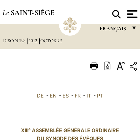
Le
SAINT-SIÈGE
FRANÇAIS
DISCOURS
2012
OCTOBRE
FRANÇAIS
ENGLISH
ITALIANO
PORTUGUÊS
ESPAÑOL
DE
-
EN
-
ES
-
FR
-
IT
-
PT
DEUTSCH
POLSKI
العربيّة
e
XIII
ASSEMBLÉE GÉNÉRALE ORDINAIRE
DU SYNODE DES ÉVÊQUES
中文