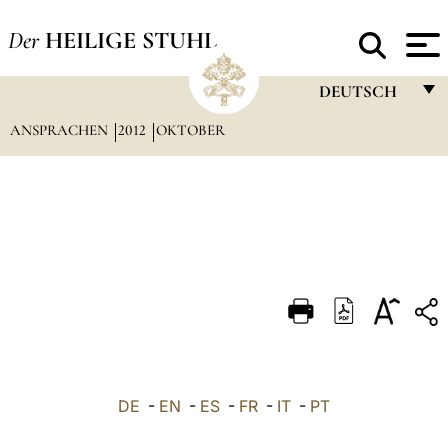
Der
HEILIGE STUHL
DEUTSCH
ANSPRACHEN
2012
OKTOBER
FRANÇAIS
ENGLISH
ITALIANO
PORTUGUÊS
ESPAÑOL
DEUTSCH
POLSKI
العربيّة
DE
-
EN
-
ES
-
FR
-
IT
-
PT
中文