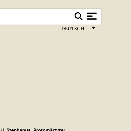
DEUTSCH
FRANÇAIS
ENGLISH
ITALIANO
PORTUGUÊS
ESPAÑOL
DEUTSCH
POLSKI
العربيّة
Hl. Stephanus, Protomärtyrer