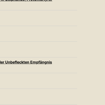
中文
LATINE
der Unbefleckten Empfängnis