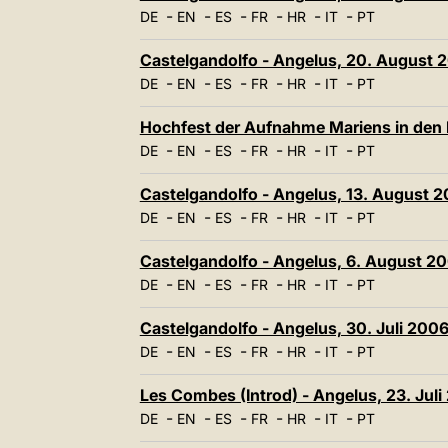
-
-
-
-
-
-
DE
EN
ES
FR
HR
IT
PT
Castelgandolfo - Angelus, 20. August 
-
-
-
-
-
-
DE
EN
ES
FR
HR
IT
PT
Hochfest der Aufnahme Mariens in den 
-
-
-
-
-
-
DE
EN
ES
FR
HR
IT
PT
Castelgandolfo - Angelus, 13. August 
-
-
-
-
-
-
DE
EN
ES
FR
HR
IT
PT
Castelgandolfo - Angelus, 6. August 2
-
-
-
-
-
-
DE
EN
ES
FR
HR
IT
PT
Castelgandolfo - Angelus, 30. Juli 200
-
-
-
-
-
-
DE
EN
ES
FR
HR
IT
PT
Les Combes (Introd) - Angelus, 23. Jul
-
-
-
-
-
-
DE
EN
ES
FR
HR
IT
PT