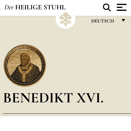
Der
HEILIGE STUHL
DEUTSCH
FRANÇAIS
ENGLISH
ITALIANO
PORTUGUÊS
ESPAÑOL
DEUTSCH
BENEDIKT XVI.
POLSKI
العربيّة
中文