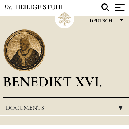
Der
HEILIGE STUHL
DEUTSCH
FRANÇAIS
ENGLISH
ITALIANO
PORTUGUÊS
BENEDIKT XVI.
ESPAÑOL
DEUTSCH
POLSKI
DOCUMENTS
▸
العربيّة
中文