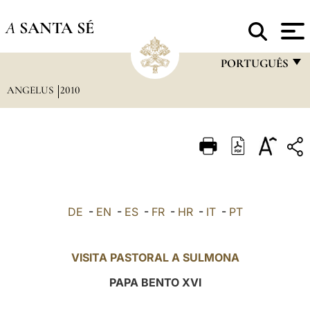
A
SANTA SÉ
PORTUGUÊS
ANGELUS
2010
FRANÇAIS
ENGLISH
ITALIANO
PORTUGUÊS
ESPAÑOL
DE
-
EN
-
ES
-
FR
-
HR
-
IT
-
PT
DEUTSCH
POLSKI
VISITA PASTORAL A SULMONA
العربيّة
PAPA BENTO XVI
中文