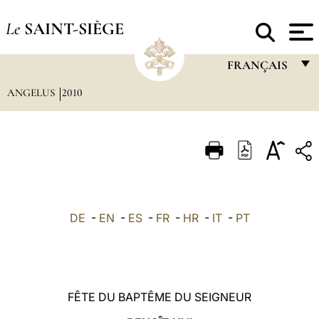
Le
SAINT-SIÈGE
FRANÇAIS
ANGELUS
2010
FRANÇAIS
ENGLISH
ITALIANO
PORTUGUÊS
ESPAÑOL
DE
-
EN
-
ES
-
FR
-
HR
-
IT
-
PT
DEUTSCH
POLSKI
العربيّة
FÊTE DU BAPTÊME DU SEIGNEUR
中文