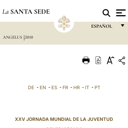
La
SANTA SEDE
ESPAÑOL
ANGELUS
2010
FRANÇAIS
ENGLISH
ITALIANO
PORTUGUÊS
ESPAÑOL
DE
-
EN
-
ES
-
FR
-
HR
-
IT
-
PT
DEUTSCH
POLSKI
العربيّة
XXV JORNADA MUNDIAL DE LA JUVENTUD
中文