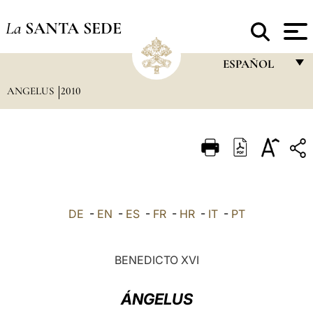
La
SANTA SEDE
ESPAÑOL
ANGELUS
2010
FRANÇAIS
ENGLISH
ITALIANO
PORTUGUÊS
ESPAÑOL
DE
-
EN
-
ES
-
FR
-
HR
-
IT
-
PT
DEUTSCH
POLSKI
BENEDICTO XVI
العربيّة
ÁNGELUS
中文