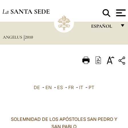
La
SANTA SEDE
ESPAÑOL
ANGELUS
2010
FRANÇAIS
ENGLISH
ITALIANO
PORTUGUÊS
ESPAÑOL
DE
-
EN
-
ES
-
FR
-
IT
-
PT
DEUTSCH
POLSKI
العربيّة
SOLEMNIDAD DE LOS APÓSTOLES SAN PEDRO Y
SAN PABLO
中文