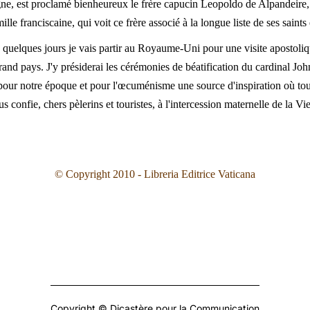
e, est proclamé bienheureux le frère capucin Leopoldo de Alpandeire, 
lle franciscaine, qui voit ce frère associé à la longue liste de ses saints
quelques jours je vais partir au Royaume-Uni pour une visite apostolique
rand pays. J'y présiderai les cérémonies de béatification du cardinal 
pour notre époque et pour l'œcuménisme une source d'inspiration où to
us confie, chers pèlerins et touristes, à l'intercession maternelle de la 
© Copyright 2010 - Libreria Editrice Vaticana
Copyright © Dicastère pour la Communication