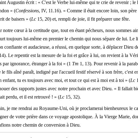
int Augustin écrit : « C'est le Verbe lui-même qui te crie de revenir ; le
ndon » (
Confessions
, IV, 11.16). « Comme il était encore loin, son père l'
rit de baisers » (
Lc
15, 20) et, rempli de joie, il fit préparer une fête.
notre cœur à la certitude que, tout en étant pécheurs, nous sommes aim
ourt toujours lui-même en premier le chemin qui nous sépare de lui. Le li
 confiante et audacieuse, a réussi, en quelque sorte, à déplacer Dieu 
4). Le repentir est la mesure de la foi et grâce à lui, on revient à la Vérit
s par ignorance, étranger à la foi » (1
Tm
1, 13). Pour revenir à la parabo
 fils aîné paraît, indigné par l'accueil festif réservé à son frère, c'est 
n enfant, tu es toujours avec moi, et tout ce qui est à moi est à toi » (
Lc
1
ouer des rapports justes avec notre prochain et avec Dieu. « Il fallait bi
it perdu, et il est retrouvé ! » (
Lc
15, 32).
hain, je me rendrai au Royaume-Uni, où je proclamerai bienheureux le
r de votre prière dans ce voyage apostolique. À la Vierge Marie, dont
onfions notre chemin de conversion à Dieu.