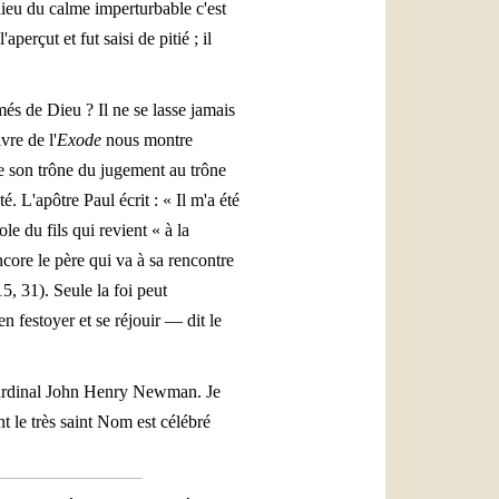
 lieu du calme imperturbable c'est
aperçut et fut saisi de pitié ; il
és de Dieu ? Il ne se lasse jamais
vre de l'
Exode
nous montre
de son trône du jugement au trône
é. L'apôtre Paul écrit : « Il m'a été
le du fils qui revient « à la
encore le père qui va à sa rencontre
5, 31). Seule la foi peut
en festoyer et se réjouir — dit le
 cardinal John Henry Newman. Je
 le très saint Nom est célébré