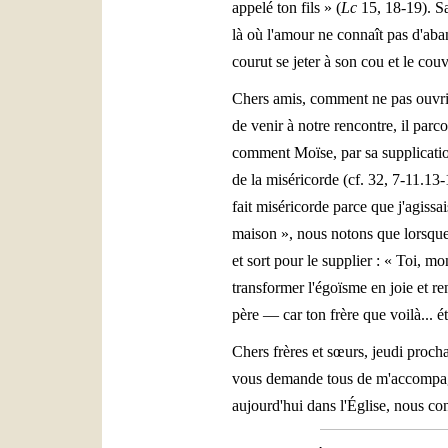
appelé ton fils » (
Lc
15, 18-19). Sa
là où l'amour ne connaît pas d'aba
courut se jeter à son cou et le couv
Chers amis, comment ne pas ouvrir 
de venir à notre rencontre, il parc
comment Moïse, par sa supplication
de la miséricorde (cf. 32, 7-11.13-1
fait miséricorde parce que j'agissai
maison », nous notons que lorsque le
et sort pour le supplier : « Toi, mo
transformer l'égoïsme en joie et ren
père — car ton frère que voilà... éta
Chers frères et sœurs, jeudi proc
vous demande tous de m'accompagne
aujourd'hui dans l'Église, nous c