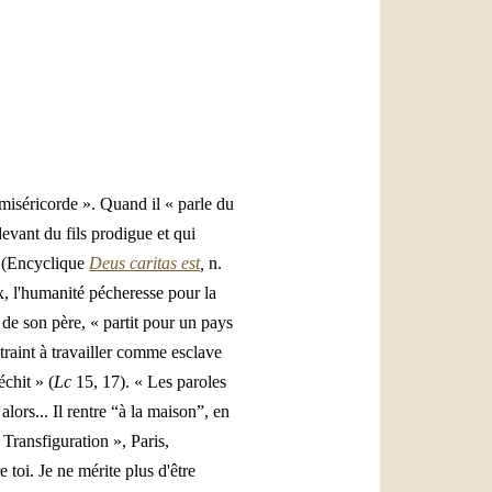
العربيّة
中文
LATINE
miséricorde ». Quand il « parle du
evant du fils prodigue et qui
 » (Encyclique
Deus caritas est
,
n.
ix, l'humanité pécheresse pour la
 de son père, « partit pour un pays
ntraint à travailler comme esclave
échit » (
Lc
15, 17). « Les paroles
lors... Il rentre “à la maison”, en
Transfiguration », Paris,
e toi. Je ne mérite plus d'être