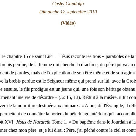
Castel Gandolfo
Dimanche 12 septembre 2010
(
Vidéo
)
e chapitre 15 de saint Luc — Jésus raconte les trois « paraboles de la 
a brebis perdue, de la femme qui cherche la drachme, du père qui va au d
lement de paroles, mais de l'explication de son être même et de son agir
uve la brebis perdue est le Seigneur même qui prend sur lui, avec la Cro
e ensuite, le fils prodigue est un jeune qui, une fois son héritage obtenu
en menant une vie de désordre » (
Lc
15, 13). Réduit à la misère, il fut co
c de la nourriture destinée aux animaux. « Alors, dit l'Évangile, il réfl
permettent de connaître la portée du pèlerinage intérieur qu'il accomplit a
oît XVI,
Jésus de Nazareth
Tome 1, « Du baptême dans le Jourdain à la 
r chez mon père, et je lui dirai : Père, j'ai péché contre le ciel et contr