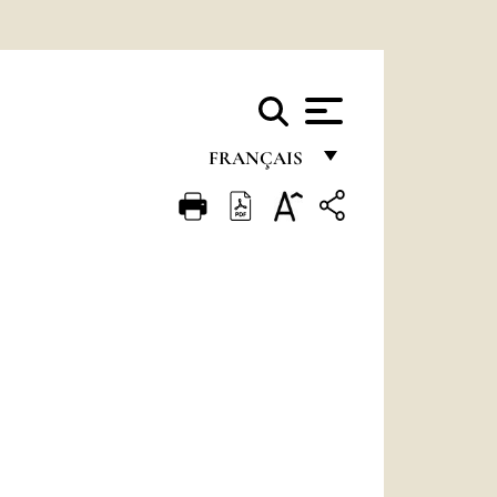
FRANÇAIS
FRANÇAIS
ENGLISH
ITALIANO
PORTUGUÊS
ESPAÑOL
DEUTSCH
POLSKI