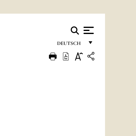
DEUTSCH
FRANÇAIS
ENGLISH
ITALIANO
PORTUGUÊS
ESPAÑOL
DEUTSCH
POLSKI