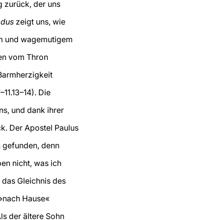
g zurück, der uns
dus
zeigt uns, wie
em und wagemutigem
gen vom Thron
Barmherzigkeit
–11.13–14). Die
s, und dank ihrer
k. Der Apostel Paulus
n gefunden, denn
en nicht, was ich
f das Gleichnis des
»nach Hause«
ls der ältere Sohn