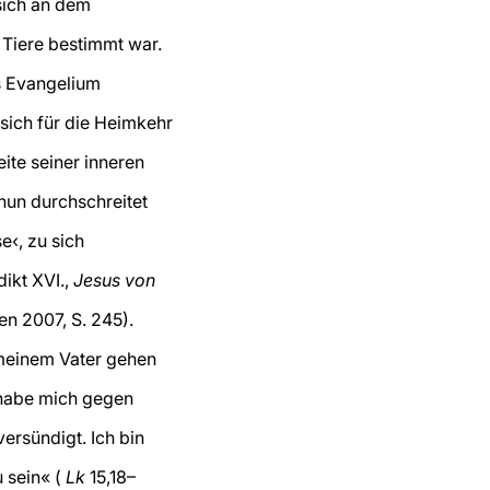
 sich an dem
e Tiere bestimmt war.
as Evangelium
 sich für die Heimkehr
eite seiner inneren
nun durchschreitet
e‹, zu sich
ikt XVI.,
Jesus von
en 2007, S. 245).
 meinem Vater gehen
 habe mich gegen
ersündigt. Ich bin
u sein« (
Lk
15,18–