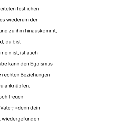
iteten festlichen
t es wiederum der
 und zu ihm hinauskommt,
d, du bist
mein ist, ist auch
aube kann den Egoismus
e rechten Beziehungen
eu anknüpfen.
och freuen
r Vater; »denn dein
st wiedergefunden