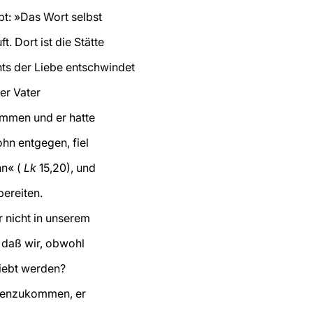
ibt: »Das Wort selbst
t. Dort ist die Stätte
ts der Liebe entschwindet
»Der Vater
mmen und er hatte
ohn entgegen, fiel
hn« (
Lk
15,20), und
bereiten.
r nicht in unserem
 daß wir, obwohl
liebt werden?
egenzukommen, er