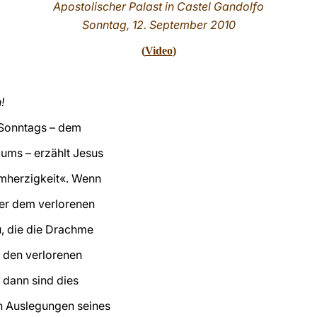
Apostolischer Palast in Castel Gandolfo
Sonntag, 12. September 2010
(
Video
)
!
 Sonntags – dem
iums – erzählt Jesus
rmherzigkeit«. Wenn
der dem verlorenen
u, die die Drachme
f den verlorenen
 dann sind dies
rn Auslegungen seines