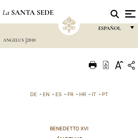
La
SANTA SEDE
ESPAÑOL
ANGELUS
2010
FRANÇAIS
ENGLISH
ITALIANO
PORTUGUÊS
ESPAÑOL
DE
-
EN
-
ES
-
FR
-
HR
-
IT
-
PT
DEUTSCH
POLSKI
العربيّة
BENEDETTO XVI
中文