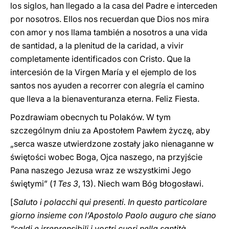
los siglos, han llegado a la casa del Padre e interceden
por nosotros. Ellos nos recuerdan que Dios nos mira
con amor y nos llama también a nosotros a una vida
de santidad, a la plenitud de la caridad, a vivir
completamente identificados con Cristo. Que la
intercesión de la Virgen María y el ejemplo de los
santos nos ayuden a recorrer con alegría el camino
que lleva a la bienaventuranza eterna. Feliz Fiesta.
Pozdrawiam obecnych tu Polaków. W tym
szczególnym dniu za Apostołem Pawłem życzę, aby
„serca wasze utwierdzone zostały jako nienaganne w
świętości wobec Boga, Ojca naszego, na przyjście
Pana naszego Jezusa wraz ze wszystkimi Jego
świętymi” (
1 Tes 3
, 13). Niech wam Bóg błogosławi.
[
Saluto i polacchi qui presenti. In questo particolare
giorno insieme con l’Apostolo Paolo auguro che siano
“saldi e irreprensibili i vostri cuori nella santità,