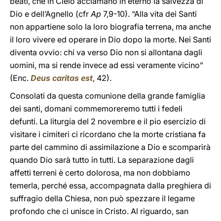
beati, che in Cielo acclamano in eterno la salvezza di
Dio e dell’Agnello (cfr
Ap
7,9-10). “Alla vita dei Santi
non appartiene solo la loro biografia terrena, ma anche
il loro vivere ed operare in Dio dopo la morte. Nei Santi
diventa ovvio: chi va verso Dio non si allontana dagli
uomini, ma si rende invece ad essi veramente vicino”
(Enc.
Deus caritas est
, 42).
Consolati da questa comunione della grande famiglia
dei santi, domani commemoreremo tutti i fedeli
defunti. La liturgia del 2 novembre e il pio esercizio di
visitare i cimiteri ci ricordano che la morte cristiana fa
parte del cammino di assimilazione a Dio e scomparirà
quando Dio sarà tutto in tutti. La separazione dagli
affetti terreni è certo dolorosa, ma non dobbiamo
temerla, perché essa, accompagnata dalla preghiera di
suffragio della Chiesa, non può spezzare il legame
profondo che ci unisce in Cristo. Al riguardo, san