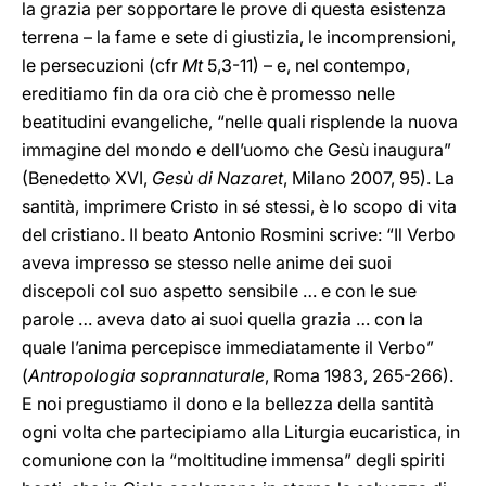
la grazia per sopportare le prove di questa esistenza
terrena – la fame e sete di giustizia, le incomprensioni,
le persecuzioni (cfr
Mt
5,3-11) – e, nel contempo,
ereditiamo fin da ora ciò che è promesso nelle
beatitudini evangeliche, “nelle quali risplende la nuova
immagine del mondo e dell’uomo che Gesù inaugura”
(Benedetto XVI,
Gesù di Nazaret
, Milano 2007, 95). La
santità, imprimere Cristo in sé stessi, è lo scopo di vita
del cristiano. Il beato Antonio Rosmini scrive: “Il Verbo
aveva impresso se stesso nelle anime dei suoi
discepoli col suo aspetto sensibile … e con le sue
parole … aveva dato ai suoi quella grazia … con la
quale l’anima percepisce immediatamente il Verbo”
(
Antropologia soprannaturale
, Roma 1983, 265-266).
E noi pregustiamo il dono e la bellezza della santità
ogni volta che partecipiamo alla Liturgia eucaristica, in
comunione con la “moltitudine immensa” degli spiriti