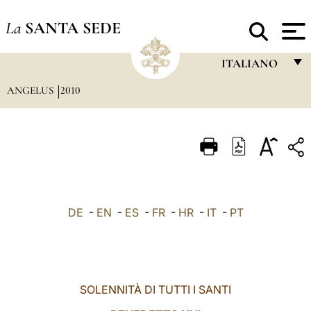
La
SANTA SEDE
ITALIANO
ANGELUS
2010
FRANÇAIS
ENGLISH
ITALIANO
PORTUGUÊS
ESPAÑOL
DE
-
EN
-
ES
-
FR
-
HR
-
IT
-
PT
DEUTSCH
POLSKI
العربيّة
SOLENNITÀ DI TUTTI I SANTI
中文