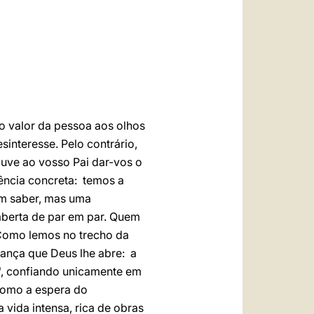
العربيّة
中文
LATINE
o valor da pessoa aos olhos
sinteresse. Pelo contrário,
uve ao vosso Pai dar-vos o
tência concreta: temos a
em saber, mas uma
aberta de par em par. Quem
Como lemos no trecho da
rança que Deus lhe abre: a
", confiando unicamente em
 como a espera do
vida intensa, rica de obras