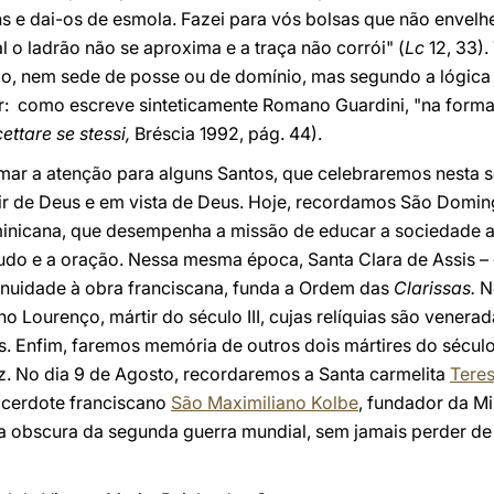
s e dai-os de esmola. Fazei para vós bolsas que não envel
l o ladrão não se aproxima e a traça não corrói" (
Lc
12, 33).
smo, nem sede de posse ou de domínio, mas segundo a lógica 
r: como escreve sinteticamente Romano Guardini, "na forma 
ettare se stessi,
Bréscia 1992, pág. 44).
amar a atenção para alguns Santos, que celebraremos nesta 
tir de Deus e em vista de Deus. Hoje, recordamos São Domi
minicana, que desempenha a missão de educar a sociedade a
udo e a oração. Nessa mesma época, Santa Clara de Assis 
tinuidade à obra franciscana, funda a Ordem das
Clarissas.
N
 Lourenço, mártir do século III, cujas relíquias são venera
. Enfim, faremos memória de outros dois mártires do sécul
 No dia 9 de Agosto, recordaremos a Santa carmelita
Teres
acerdote franciscano
São Maximiliano Kolbe
, fundador da Mi
obscura da segunda guerra mundial, sem jamais perder de 