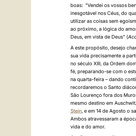
boas: "Vendei os vossos ben
inesgotável nos Céus, do qua
utilizar as coisas sem egoí
ao próximo, a lógica do amo
Deus, em vista de Deus" (
Acc
A este propósito, desejo ch
sua vida precisamente a par
no século XIII, da Ordem do
fé, preparando-se com o est
na quarta-feira – dando con
recordaremos o Santo diácono
São Lourenço fora dos Muros
mesmo destino em Auschwitz.
Stein
, e em 14 de Agosto o s
Ambos atravessaram a época 
vida e do amor.