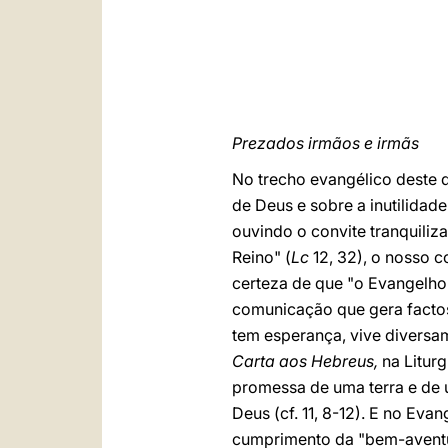
Prezados irmãos e irmãs
No trecho evangélico deste d
de Deus e sobre a inutilidad
ouvindo o convite tranquili
Reino" (
Lc
12, 32), o nosso 
certeza de que "o Evangelh
comunicação que gera factos 
tem esperança, vive diversam
Carta aos Hebreus,
na Litur
promessa de uma terra e de 
Deus (cf. 11, 8-12). E no Eva
cumprimento da "bem-aventura