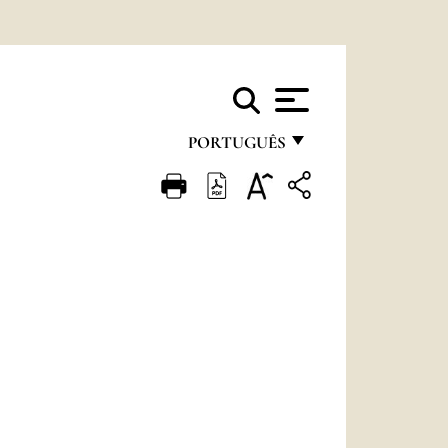
PORTUGUÊS
FRANÇAIS
ENGLISH
ITALIANO
PORTUGUÊS
ESPAÑOL
DEUTSCH
POLSKI