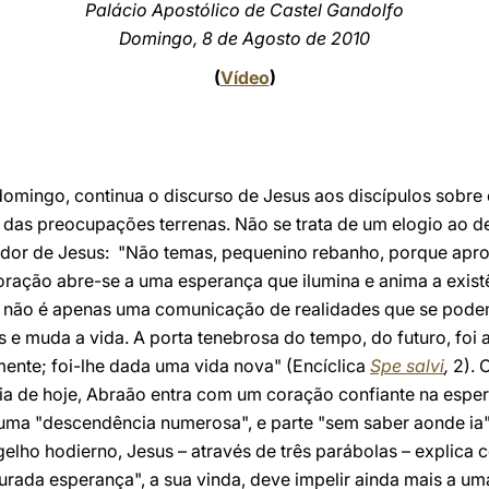
Palácio Apostólico de Castel Gandolfo
Domingo, 8 de Agosto de 2010
(
Vídeo
)
omingo, continua o discurso de Jesus aos discípulos sobre 
e das preocupações terrenas. Não se trata de um elogio ao de
zador de Jesus: "Não temas, pequenino rebanho, porque apro
coração abre-se a uma esperança que ilumina e anima a exis
o não é apenas uma comunicação de realidades que se pod
e muda a vida. A porta tenebrosa do tempo, do futuro, foi 
ente; foi-lhe dada uma vida nova" (Encíclica
Spe salvi
,
2). 
gia de hoje, Abraão entra com um coração confiante na espe
uma "descendência numerosa", e parte "sem saber aonde ia
ngelho hodierno, Jesus – através de três parábolas – explica
da esperança", a sua vinda, deve impelir ainda mais a uma 