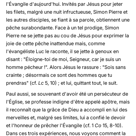
l'Évangile d'aujourd'hui. Invités par Jésus pour jeter
les filets, malgré une nuit infructueuse, Simon Pierre et
les autres disciples, se fiant à sa parole, obtiennent une
pêche surabondante. Face à un tel prodige, Simon
Pierre ne se jette pas au cou de Jésus pour exprimer la
joie de cette pêche inattendue mais, comme
l'évangéliste Luc le raconte, il se jette à genoux en
disant : "Éloigne-toi de moi, Seigneur, car je suis un
homme pécheur !". Alors Jésus le rassure : "Sois sans
crainte ; désormais ce sont des hommes que tu
prendras" (cf.
Lc
5, 10) ; et lui, quittant tout, le suit.
Paul aussi, se souvenant d'avoir été un persécuteur de
l'Église, se professe indigne d'être appelé apôtre, mais
il reconnaît que la grâce de Dieu a accompli en lui des
merveilles et, malgré ses limites, lui a confié le devoir
et l'honneur de prêcher l'Évangile (cf. 1
Co
15, 8-10).
Dans ces trois expériences, nous voyons comment la