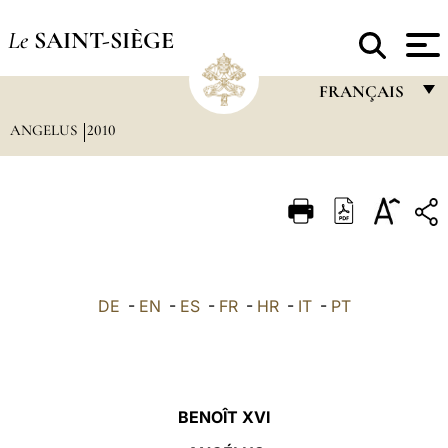
Le
SAINT-SIÈGE
FRANÇAIS
ANGELUS
2010
FRANÇAIS
ENGLISH
ITALIANO
PORTUGUÊS
ESPAÑOL
DE
-
EN
-
ES
-
FR
-
HR
-
IT
-
PT
DEUTSCH
POLSKI
العربيّة
BENOÎT XVI
中文