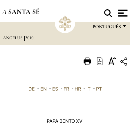
A
SANTA SÉ
PORTUGUÊS
ANGELUS
2010
FRANÇAIS
ENGLISH
ITALIANO
PORTUGUÊS
ESPAÑOL
DE
-
EN
-
ES
-
FR
-
HR
-
IT
-
PT
DEUTSCH
POLSKI
العربيّة
PAPA BENTO XVI
中文