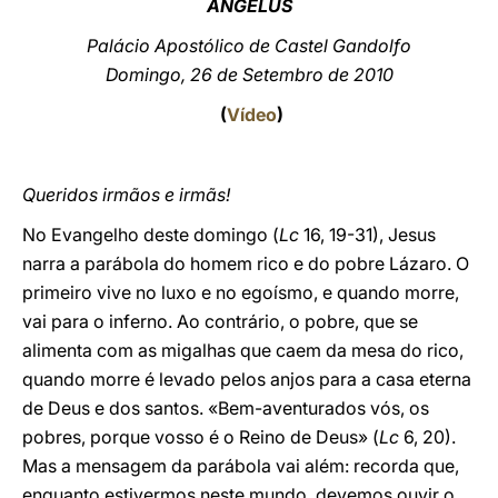
ANGELUS
LATINE
Palácio Apostólico de Castel Gandolfo
Domingo, 26 de Setembro de 2010
(
Vídeo
)
Queridos irmãos e irmãs!
No Evangelho deste domingo (
Lc
16, 19-31), Jesus
narra a parábola do homem rico e do pobre Lázaro. O
primeiro vive no luxo e no egoísmo, e quando morre,
vai para o inferno. Ao contrário, o pobre, que se
alimenta com as migalhas que caem da mesa do rico,
quando morre é levado pelos anjos para a casa eterna
de Deus e dos santos. «Bem-aventurados vós, os
pobres, porque vosso é o Reino de Deus» (
Lc
6, 20).
Mas a mensagem da parábola vai além: recorda que,
enquanto estivermos neste mundo, devemos ouvir o