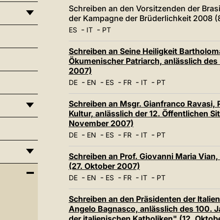
Schreiben an den Vorsitzenden der Bras
der Kampagne der Brüderlichkeit 2008 
-
-
ES
IT
PT
Schreiben an Seine Heiligkeit Bartholom
Ökumenischer Patriarch, anlässlich des
2007)
-
-
-
-
-
DE
EN
ES
FR
IT
PT
Schreiben an Msgr. Gianfranco Ravasi, P
Kultur, anlässlich der 12. Öffentlichen 
November 2007)
-
-
-
-
-
DE
EN
ES
FR
IT
PT
Schreiben an Prof. Giovanni Maria Vian
(27. Oktober 2007)
-
-
-
-
-
DE
EN
ES
FR
IT
PT
Schreiben an den Präsidenten der Itali
Angelo Bagnasco, anlässlich des 100. 
der italienischen Katholiken" (12. Okto