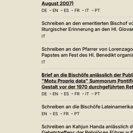
August 2007)
-
-
-
-
-
DE
EN
ES
FR
IT
PT
Schreiben an den emeritierten Bischof vo
liturgischer Erinnerung an den Hl. Giova
IT
Schreiben an den Pfarrer von Lorenzago
Papstes am Fest des Hl. Benedikt organis
IT
Brief an die Bischöfe anlässlich der Pub
"Motu Proprio data" Summorum Pontificu
Gestalt vor der 1970 durchgeführten Ref
-
-
-
-
-
DE
EN
ES
FR
IT
PT
Schreiben an die Bischöfe Lateinamerika
-
-
-
EN
ES
FR
PT
Schreiben an Kahjun Handa anlässlich d
Gebetstreffens der Religiösen Führer auf