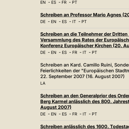
-
-
-
EN
ES
FR
PT
Schreiben an Professor Mario Agnes (2
-
-
-
-
DE
EN
ES
IT
PT
Schreiben an die Teilnehmer der Dritt
Versammlung des Rates der Europäisch
Konferenz Europäischer Kirchen (20. A
-
-
-
-
-
DE
EN
ES
FR
IT
PT
Schreiben an Kard. Camillo Ruini, Sond
Feierlichkeiten der "Europäischen Stadt
22. September 2007 (16. August 2007)
LA
Schreiben an den Generalprior des Orde
Berg Karmel anlässlich des 800. Jahres
August 2007)
-
-
-
-
-
DE
EN
ES
FR
IT
PT
Schreiben anlässlich des 1600. Todest