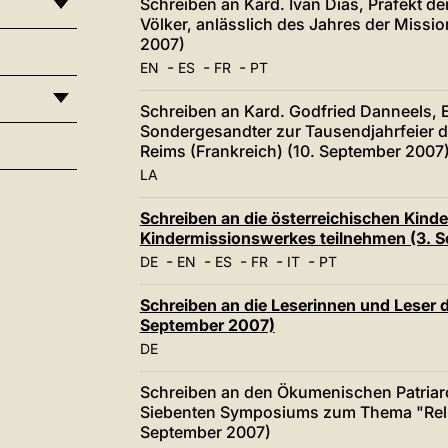
Schreiben an Kard. Ivan Dias, Präfekt de
Völker, anlässlich des Jahres der Missio
2007)
-
-
-
EN
ES
FR
PT
Schreiben an Kard. Godfried Danneels, 
Sondergesandter zur Tausendjahrfeier de
Reims (Frankreich) (10. September 2007
LA
Schreiben an die österreichischen Kinder
Kindermissionswerkes teilnehmen (3. 
-
-
-
-
-
DE
EN
ES
FR
IT
PT
Schreiben an die Leserinnen und Leser d
September 2007)
DE
Schreiben an den Ökumenischen Patriarc
Siebenten Symposiums zum Thema "Relig
September 2007)