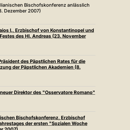
中文
ilianischen Bischofskonferenz anlässlich
(8. Dezember 2007)
LATINE
aios I., Erzbischof von Konstantinopel und
 Festes des Hl. Andreas (23. November
räsident des Päpstlichen Rates für die
Sitzung der Päpstlichen Akademien (8.
, neuer Direktor des "Osservatore Romano"
enischen Bischofskonferenz, Erzbischof
Jahrestages der ersten "Sozialen Woche
ber 2007)