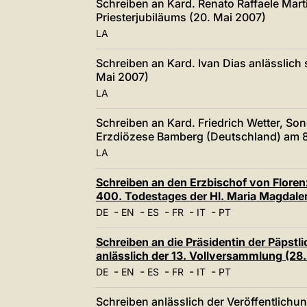
Schreiben an Kard. Renato Raffaele Mart
Priesterjubiläums (20. Mai 2007)
LA
Schreiben an Kard. Ivan Dias anlässlich
Mai 2007)
LA
Schreiben an Kard. Friedrich Wetter, So
Erzdiözese Bamberg (Deutschland) am 8.
LA
Schreiben an den Erzbischof von Florenz
400. Todestages der Hl. Maria Magdalen
-
-
-
-
-
DE
EN
ES
FR
IT
PT
Schreiben an die Präsidentin der Päpst
anlässlich der 13. Vollversammlung (28.
-
-
-
-
-
DE
EN
ES
FR
IT
PT
Schreiben anlässlich der Veröffentlich