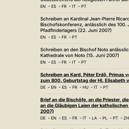
-
-
-
-
EN
ES
FR
IT
PT
Schreiben an Kardinal Jean-Pierre Ricar
Bischofskonferenz, anlässlich des 100.
Pfadfinderlagers (22. Juni 2007)
-
-
-
EN
ES
FR
PT
Schreiben an den Bischof Noto anlässlic
Kathedrale von Noto (15. Juni 2007)
-
-
-
-
EN
ES
FR
IT
PT
Schreiben an Kard. Péter Erdő, Primas vo
zum 800. Geburtstag der Hl. Elisabeth 
-
-
-
-
-
-
DE
EN
ES
FR
HU
IT
PT
Brief an die Bischöfe, an die Priester,
an die Gläubigen Laien der katholischen 
2007)
-
-
-
-
-
-
-
-
DE
EN
ES
FR
IT
LA
PL
PT
ZH