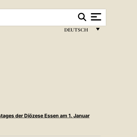
DEUTSCH
FRANÇAIS
ENGLISH
ITALIANO
PORTUGUÊS
ESPAÑOL
DEUTSCH
POLSKI
stages der Diözese Essen am 1. Januar
العربيّة