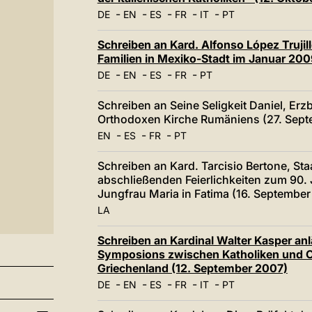
-
-
-
-
-
DE
EN
ES
FR
IT
PT
Schreiben an Kard. Alfonso López Trujill
Familien in Mexiko-Stadt im Januar 200
-
-
-
-
DE
EN
ES
FR
PT
Schreiben an Seine Seligkeit Daniel, Erz
Orthodoxen Kirche Rumäniens (27. Sep
-
-
-
EN
ES
FR
PT
Schreiben an Kard. Tarcisio Bertone, Sta
abschließenden Feierlichkeiten zum 90. 
Jungfrau Maria in Fatima (16. September
LA
Schreiben an Kardinal Walter Kasper anlä
Symposions zwischen Katholiken und Or
Griechenland (12. September 2007)
-
-
-
-
-
DE
EN
ES
FR
IT
PT