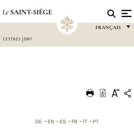
Le
SAINT-SIÈGE
FRANÇAIS
LETTRES
2007
FRANÇAIS
ENGLISH
ITALIANO
PORTUGUÊS
ESPAÑOL
DEUTSCH
POLSKI
العربيّة
DE
-
EN
-
ES
-
FR
-
IT
-
PT
中文