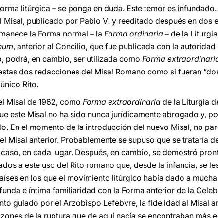
forma litúrgica – se ponga en duda. Este temor es infundado.
el Misal, publicado por Pablo VI y reeditado después en dos 
rmanece la Forma normal – la
Forma ordinaria
– de la Liturgia
num
, anterior al Concilio, que fue publicada con la autorida
io, podrá, en cambio, ser utilizada como
Forma extraordinari
stas dos redacciones del Misal Romano como si fueran “dos R
único Rito.
del Misal de 1962, como
Forma extraordinaria
de la Liturgia d
ue este Misal no ha sido nunca jurídicamente abrogado y, por
. En el momento de la introducción del nuevo Misal, no par
del Misal anterior. Probablemente se supuso que se trataría 
r caso, en cada lugar. Después, en cambio, se demostró pro
os a este uso del Rito romano que, desde la infancia, se les
Países en los que el movimiento litúrgico había dado a much
funda e íntima familiaridad con la Forma anterior de la Celeb
o guiado por el Arzobispo Lefebvre, la fidelidad al Misal an
 razones de la ruptura que de aquí nacía se encontraban más