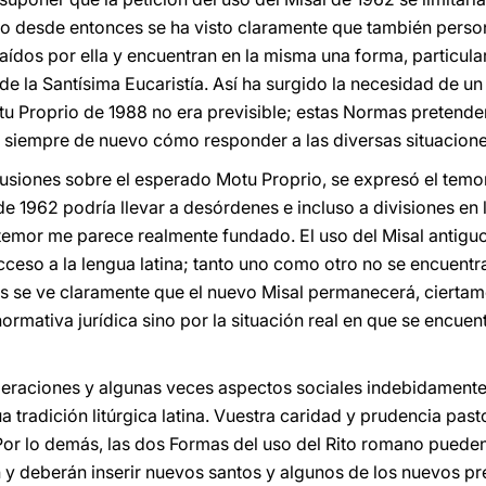
ero desde entonces se ha visto claramente que también pers
traídos por ella y encuentran en la misma una forma, particu
de la Santísima Eucaristía. Así ha surgido la necesidad de u
tu Proprio de 1988 no era previsible; estas Normas pretenden
 siempre de nuevo cómo responder a las diversas situacione
cusiones sobre el esperado Motu Proprio, se expresó el tem
 de 1962 podría llevar a desórdenes e incluso a divisiones e
emor me parece realmente fundado. El uso del Misal antiguo
acceso a la lengua latina; tanto uno como otro no se encuent
 se ve claramente que el nuevo Misal permanecerá, ciertame
normativa jurídica sino por la situación real en que se encue
eraciones y algunas veces aspectos sociales indebidamente 
ua tradición litúrgica latina. Vuestra caridad y prudencia past
Por lo demás, las dos Formas del uso del Rito romano pued
n y deberán inserir nuevos santos y algunos de los nuevos p