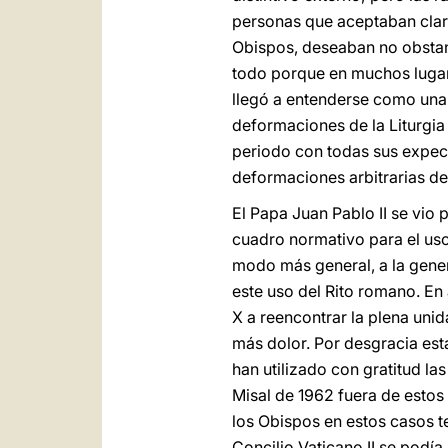
personas que aceptaban claram
Obispos, deseaban no obstant
todo porque en muchos lugare
llegó a entenderse como una 
deformaciones de la Liturgia
periodo con todas sus expect
deformaciones arbitrarias de 
El Papa Juan Pablo II se vio 
cuadro normativo para el uso
modo más general, a la gener
este uso del Rito romano. En
X a reencontrar la plena uni
más dolor. Por desgracia est
han utilizado con gratitud la
Misal de 1962 fuera de estos
los Obispos en estos casos t
Concilio Vaticano II se podía