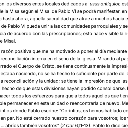
con los diversos entes locales dedicados al
usus antiquior,
est
 de la Misa según el Misal de Pablo VI se podrá manifestar, 
hasta ahora, aquella sacralidad que atrae a muchos hacia el
 de Pablo VI pueda unir a las comunidades parroquiales y se
ia de acuerdo con las prescripciones; esto hace visible la ri
e Misal.
 razón positiva que me ha motivado a poner al día mediante 
 reconciliación interna en el seno de la Iglesia. Mirando al pa
arrado el Cuerpo de Cristo, se tiene continuamente la impr
ón estaba naciendo, no se ha hecho lo suficiente por parte de l
a reconciliación y la unidad; se tiene la impresión de que las
el hecho de que estas divisiones hayan podido consolidarse.
hacer todos los esfuerzos para que a todos aquellos que ti
ible permanecer en esta unidad o reencontrarla de nuevo. Me
rintios donde Pablo escribe: “Corintios, os hemos hablado c
 en par. No está cerrado nuestro corazón para vosotros; los 
.. abríos también vosotros” (
2 Cor
6,11-13). Pablo lo dice ci