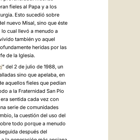
an fieles al Papa y a los
turgia. Esto sucedió sobre
el nuevo Misal, sino que éste
 lo cual llevó a menudo a
 vivido también yo aquel
rofundamente heridas por las
e de la Iglesia.
i
” del 2 de julio de 1988, un
alladas sino que apelaba, en
e aquellos fieles que pedían
do a la Fraternidad San Pío
 era sentida cada vez con
 una serie de comunidades
mbio, la cuestión del uso del
, sobre todo porque a menudo
nseguida después del
ía a la generación más anciana