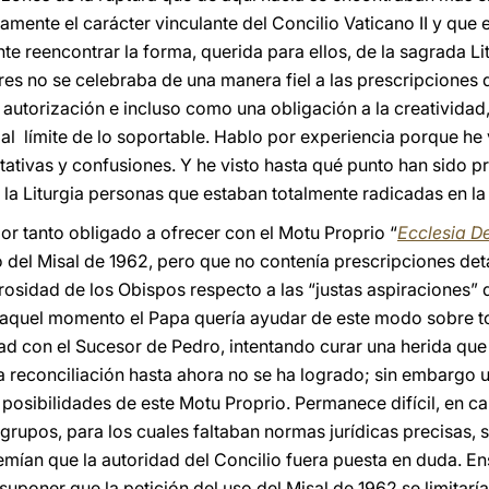
ente el carácter vinculante del Concilio Vaticano II y que er
e reencontrar la forma, querida para ellos, de la sagrada Li
s no se celebraba de una manera fiel a las prescripciones d
autorización e incluso como una obligación a la creatividad,
 al límite de lo soportable. Hablo por experiencia porque he
ativas y confusiones. Y he visto hasta qué punto han sido p
la Liturgia personas que estaban totalmente radicadas en la f
por tanto obligado a ofrecer con el Motu Proprio “
Ecclesia De
 del Misal de 1962, pero que no contenía prescripciones det
osidad de los Obispos respecto a las “justas aspiraciones” d
 aquel momento el Papa quería ayudar de este modo sobre to
dad con el Sucesor de Pedro, intentando curar una herida que
a reconciliación hasta ahora no se ha logrado; sin embargo
s posibilidades de este Motu Proprio. Permanece difícil, en ca
 grupos, para los cuales faltaban normas jurídicas precisas
emían que la autoridad del Concilio fuera puesta en duda. E
 suponer que la petición del uso del Misal de 1962 se limitar