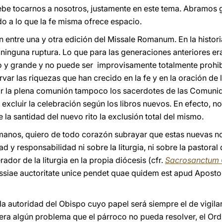
debe tocarnos a nosotros, justamente en este tema. Abramos
o a lo que la fe misma ofrece espacio.
entre una y otra edición del Missale Romanum. En la historia
ninguna ruptura. Lo que para las generaciones anteriores e
y grande y no puede ser improvisamente totalmente prohibid
ar las riquezas que han crecido en la fe y en la oración de la
ir la plena comunión tampoco los sacerdotes de las Comuni
 excluir la celebración según los libros nuevos. En efecto, n
 la santidad del nuevo rito la exclusión total del mismo.
manos, quiero de todo corazón subrayar que estas nuevas 
 y responsabilidad ni sobre la liturgia, ni sobre la pastoral 
ador de la liturgia en la propia diócesis (cfr.
Sacrosanctum 
essiae auctoritate unice pendet quae quidem est apud Apos
 la autoridad del Obispo cuyo papel será siempre el de vigila
iera algún problema que el párroco no pueda resolver, el Ord