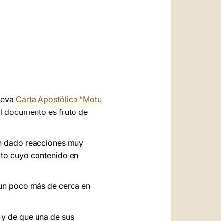
العربيّة
中文
LATINE
nueva
Carta Apostólica “Motu
El documento es fruto de
han dado reacciones muy
cto cuyo contenido en
 un poco más de cerca en
I y de que una de sus