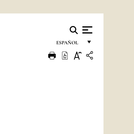
ESPAÑOL
FRANÇAIS
ENGLISH
ITALIANO
PORTUGUÊS
ESPAÑOL
DEUTSCH
POLSKI