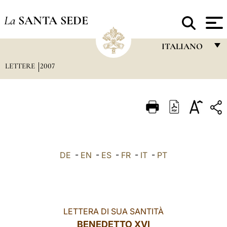
La
SANTA SEDE
ITALIANO
LETTERE
2007
FRANÇAIS
ENGLISH
ITALIANO
PORTUGUÊS
ESPAÑOL
DE
-
EN
-
ES
-
FR
-
IT
-
PT
DEUTSCH
POLSKI
العربيّة
LETTERA DI SUA SANTITÀ
BENEDETTO XVI
中文