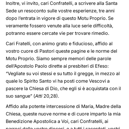
Inoltre, vi invito, cari Confratelli, a scrivere alla Santa
Sede un resoconto sulle vostre esperienze, tre anni
dopo l’entrata in vigore di questo Motu Proprio. Se
veramente fossero venute alla luce serie difficoltà,
potranno essere cercate vie per trovare rimedio.
Cari Fratelli, con animo grato e fiducioso, affido al
vostro cuore di Pastori queste pagine e le norme del
Motu Proprio. Siamo sempre memori delle parole
dell’Apostolo Paolo dirette ai presbiteri di Efeso:
“Vegliate su voi stessi e su tutto il gregge, in mezzo al
quale lo Spirito Santo vi ha posti come Vescovi a
pascere la Chiesa di Dio, che egli si è acquistata con il
suo sangue” (
Atti
20,28).
Affido alla potente intercessione di Maria, Madre della
Chiesa, queste nuove norme e di cuore imparto la mia
Benedizione Apostolica a Voi, cari Confratelli, ai
parroci delle vostre diocesi, e a tutti i sacerdoti, vostri